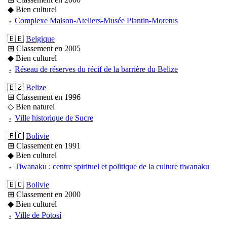
◆ Bien culturel
⍚
Complexe Maison-Ateliers-Musée Plantin-Moretus
🇧🇪
Belgique
⊞ Classement en 2005
◆ Bien culturel
⍚
Réseau de réserves du récif de la barrière du Belize
🇧🇿
Belize
⊞ Classement en 1996
◇ Bien naturel
⍚
Ville historique de Sucre
🇧🇴
Bolivie
⊞ Classement en 1991
◆ Bien culturel
⍚
Tiwanaku : centre spirituel et politique de la culture tiwanaku
🇧🇴
Bolivie
⊞ Classement en 2000
◆ Bien culturel
⍚
Ville de Potosí