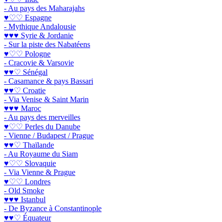
- Au pays des Maharajahs
♥♡♡ Espagne
- Mythique Andalousie
♥♥♥ Syrie & Jordanie
- Sur la piste des Nabatéens
♥♡♡ Pologne
- Cracovie & Varsovie
♥♥♡ Sénégal
- Casamance & pays Bassari
♥♥♡ Croatie
- Via Venise & Saint Marin
♥♥♥ Maroc
- Au pays des merveilles
♥♡♡ Perles du Danube
- Vienne / Budapest / Prague
♥♥♡ Thaïlande
- Au Royaume du Siam
♥♡♡ Slovaquie
- Via Vienne & Prague
♥♡♡ Londres
- Old Smoke
♥♥♥ Istanbul
- De Byzance à Constantinople
♥♥♡ Équateur