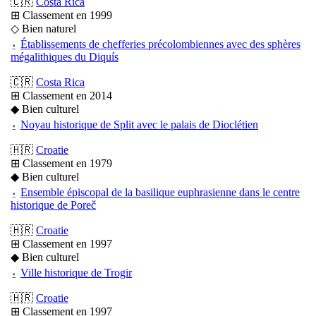
🇨🇷
Costa Rica
⊞ Classement en 1999
◇ Bien naturel
⍚
Établissements de chefferies précolombiennes avec des sphères
mégalithiques du Diquís
🇨🇷
Costa Rica
⊞ Classement en 2014
◆ Bien culturel
⍚
Noyau historique de Split avec le palais de Dioclétien
🇭🇷
Croatie
⊞ Classement en 1979
◆ Bien culturel
⍚
Ensemble épiscopal de la basilique euphrasienne dans le centre
historique de Poreč
🇭🇷
Croatie
⊞ Classement en 1997
◆ Bien culturel
⍚
Ville historique de Trogir
🇭🇷
Croatie
⊞ Classement en 1997