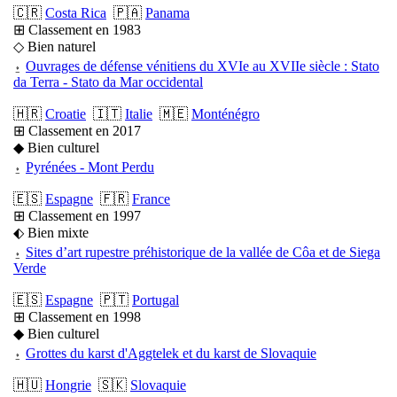
🇨🇷
Costa Rica
🇵🇦
Panama
⊞ Classement en 1983
◇ Bien naturel
⍚
Ouvrages de défense vénitiens du XVIe au XVIIe siècle : Stato
da Terra - Stato da Mar occidental
🇭🇷
Croatie
🇮🇹
Italie
🇲🇪
Monténégro
⊞ Classement en 2017
◆ Bien culturel
⍚
Pyrénées - Mont Perdu
🇪🇸
Espagne
🇫🇷
France
⊞ Classement en 1997
⬖ Bien mixte
⍚
Sites d’art rupestre préhistorique de la vallée de Côa et de Siega
Verde
🇪🇸
Espagne
🇵🇹
Portugal
⊞ Classement en 1998
◆ Bien culturel
⍚
Grottes du karst d'Aggtelek et du karst de Slovaquie
🇭🇺
Hongrie
🇸🇰
Slovaquie