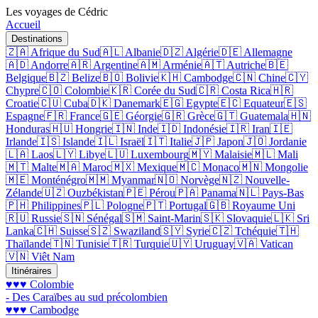
Les voyages de Cédric
Accueil
Destinations
🇿🇦 Afrique du Sud
🇦🇱 Albanie
🇩🇿 Algérie
🇩🇪 Allemagne
🇦🇩 Andorre
🇦🇷 Argentine
🇦🇲 Arménie
🇦🇹 Autriche
🇧🇪
Belgique
🇧🇿 Belize
🇧🇴 Bolivie
🇰🇭 Cambodge
🇨🇳 Chine
🇨🇾
Chypre
🇨🇴 Colombie
🇰🇷 Corée du Sud
🇨🇷 Costa Rica
🇭🇷
Croatie
🇨🇺 Cuba
🇩🇰 Danemark
🇪🇬 Egypte
🇪🇨 Equateur
🇪🇸
Espagne
🇫🇷 France
🇬🇪 Géorgie
🇬🇷 Grèce
🇬🇹 Guatemala
🇭🇳
Honduras
🇭🇺 Hongrie
🇮🇳 Inde
🇮🇩 Indonésie
🇮🇷 Iran
🇮🇪
Irlande
🇮🇸 Islande
🇮🇱 Israël
🇮🇹 Italie
🇯🇵 Japon
🇯🇴 Jordanie
🇱🇦 Laos
🇱🇾 Libye
🇱🇺 Luxembourg
🇲🇾 Malaisie
🇲🇱 Mali
🇲🇹 Malte
🇲🇦 Maroc
🇲🇽 Mexique
🇲🇨 Monaco
🇲🇳 Mongolie
🇲🇪 Monténégro
🇲🇲 Myanmar
🇳🇴 Norvège
🇳🇿 Nouvelle-
Zélande
🇺🇿 Ouzbékistan
🇵🇪 Pérou
🇵🇦 Panama
🇳🇱 Pays-Bas
🇵🇭 Philippines
🇵🇱 Pologne
🇵🇹 Portugal
🇬🇧 Royaume Uni
🇷🇺 Russie
🇸🇳 Sénégal
🇸🇲 Saint-Marin
🇸🇰 Slovaquie
🇱🇰 Sri
Lanka
🇨🇭 Suisse
🇸🇿 Swaziland
🇸🇾 Syrie
🇨🇿 Tchéquie
🇹🇭
Thaïlande
🇹🇳 Tunisie
🇹🇷 Turquie
🇺🇾 Uruguay
🇻🇦 Vatican
🇻🇳 Viêt Nam
Itinéraires
♥♥♥ Colombie
- Des Caraïbes au sud précolombien
♥♥♥ Cambodge