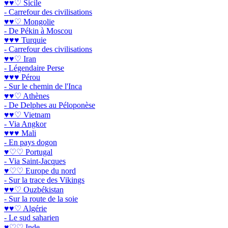
♥♥♡ Sicile
- Carrefour des civilisations
♥♥♡ Mongolie
- De Pékin à Moscou
♥♥♥ Turquie
- Carrefour des civilisations
♥♥♡ Iran
- Légendaire Perse
♥♥♥ Pérou
- Sur le chemin de l'Inca
♥♥♡ Athènes
- De Delphes au Péloponèse
♥♥♡ Vietnam
- Via Angkor
♥♥♥ Mali
- En pays dogon
♥♡♡ Portugal
- Via Saint-Jacques
♥♡♡ Europe du nord
- Sur la trace des Vikings
♥♥♡ Ouzbékistan
- Sur la route de la soie
♥♥♡ Algérie
- Le sud saharien
♥♡♡ Inde