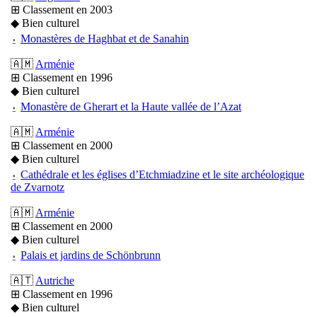
⊞ Classement en 2003
◆ Bien culturel
⍚
Monastères de Haghbat et de Sanahin
🇦🇲
Arménie
⊞ Classement en 1996
◆ Bien culturel
⍚
Monastère de Gherart et la Haute vallée de l’Azat
🇦🇲
Arménie
⊞ Classement en 2000
◆ Bien culturel
⍚
Cathédrale et les églises d’Etchmiadzine et le site archéologique
de Zvarnotz
🇦🇲
Arménie
⊞ Classement en 2000
◆ Bien culturel
⍚
Palais et jardins de Schönbrunn
🇦🇹
Autriche
⊞ Classement en 1996
◆ Bien culturel