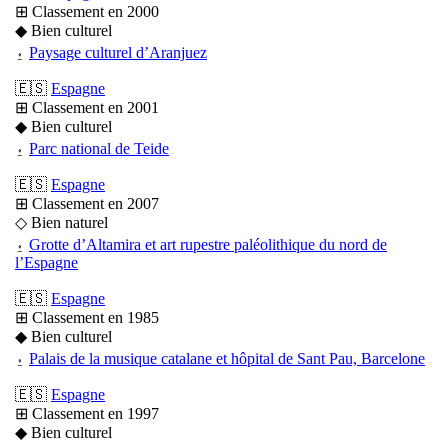
⊞ Classement en 2000
◆ Bien culturel
⍚
Paysage culturel d’Aranjuez
🇪🇸
Espagne
⊞ Classement en 2001
◆ Bien culturel
⍚
Parc national de Teide
🇪🇸
Espagne
⊞ Classement en 2007
◇ Bien naturel
⍚
Grotte d’Altamira et art rupestre paléolithique du nord de
l’Espagne
🇪🇸
Espagne
⊞ Classement en 1985
◆ Bien culturel
⍚
Palais de la musique catalane et hôpital de Sant Pau, Barcelone
🇪🇸
Espagne
⊞ Classement en 1997
◆ Bien culturel