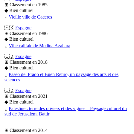
⊞ Classement en 1985
◆ Bien culturel
⍚
Vieille ville de Caceres
🇪🇸
Espagne
⊞ Classement en 1986
◆ Bien culturel
⍚
Ville califale de Medina Azahara
🇪🇸
Espagne
⊞ Classement en 2018
◆ Bien culturel
⍚
Paseo del Prado et Buen Retiro, un paysage des arts et des
sciences
🇪🇸
Espagne
⊞ Classement en 2021
◆ Bien culturel
⍚
Palestine : terre des oliviers et des vignes – Paysage culturel du
sud de Jérusalem, Battir
⊞ Classement en 2014