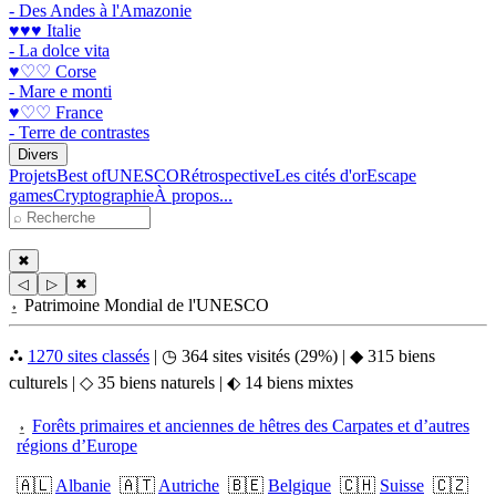
- Des Andes à l'Amazonie
♥♥♥ Italie
- La dolce vita
♥♡♡ Corse
- Mare e monti
♥♡♡ France
- Terre de contrastes
Divers
Projets
Best of
UNESCO
Rétrospective
Les cités d'or
Escape
games
Cryptographie
À propos...
✖
◁
▷
✖
⍚ Patrimoine Mondial de l'UNESCO
⛬
1270 sites classés
| ◷ 364 sites visités (29%) | ◆ 315 biens
culturels | ◇ 35 biens naturels | ⬖ 14 biens mixtes
⍚
Forêts primaires et anciennes de hêtres des Carpates et d’autres
régions d’Europe
🇦🇱
Albanie
🇦🇹
Autriche
🇧🇪
Belgique
🇨🇭
Suisse
🇨🇿