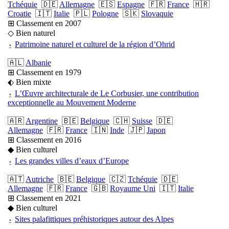
Tchéquie
🇩🇪
Allemagne
🇪🇸
Espagne
🇫🇷
France
🇭🇷
Croatie
🇮🇹
Italie
🇵🇱
Pologne
🇸🇰
Slovaquie
⊞ Classement en 2007
◇ Bien naturel
⍚
Patrimoine naturel et culturel de la région d’Ohrid
🇦🇱
Albanie
⊞ Classement en 1979
⬖ Bien mixte
⍚
L’Œuvre architecturale de Le Corbusier, une contribution
exceptionnelle au Mouvement Moderne
🇦🇷
Argentine
🇧🇪
Belgique
🇨🇭
Suisse
🇩🇪
Allemagne
🇫🇷
France
🇮🇳
Inde
🇯🇵
Japon
⊞ Classement en 2016
◆ Bien culturel
⍚
Les grandes villes d’eaux d’Europe
🇦🇹
Autriche
🇧🇪
Belgique
🇨🇿
Tchéquie
🇩🇪
Allemagne
🇫🇷
France
🇬🇧
Royaume Uni
🇮🇹
Italie
⊞ Classement en 2021
◆ Bien culturel
⍚
Sites palafittiques préhistoriques autour des Alpes