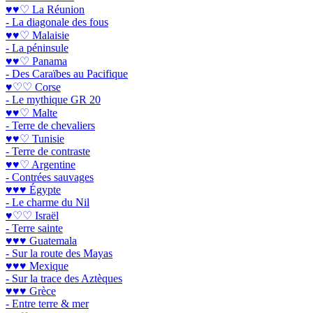
♥♥♡ La Réunion
- La diagonale des fous
♥♥♡ Malaisie
- La péninsule
♥♥♡ Panama
- Des Caraïbes au Pacifique
♥♡♡ Corse
- Le mythique GR 20
♥♥♡ Malte
- Terre de chevaliers
♥♥♡ Tunisie
- Terre de contraste
♥♥♡ Argentine
- Contrées sauvages
♥♥♥ Égypte
- Le charme du Nil
♥♡♡ Israël
- Terre sainte
♥♥♥ Guatemala
- Sur la route des Mayas
♥♥♥ Mexique
- Sur la trace des Aztèques
♥♥♥ Grèce
- Entre terre & mer