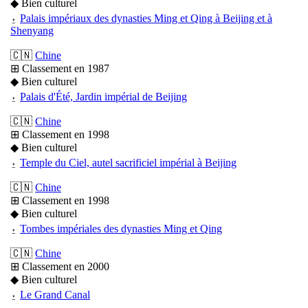
◆ Bien culturel
⍚
Palais impériaux des dynasties Ming et Qing à Beijing et à
Shenyang
🇨🇳
Chine
⊞ Classement en 1987
◆ Bien culturel
⍚
Palais d'Été, Jardin impérial de Beijing
🇨🇳
Chine
⊞ Classement en 1998
◆ Bien culturel
⍚
Temple du Ciel, autel sacrificiel impérial à Beijing
🇨🇳
Chine
⊞ Classement en 1998
◆ Bien culturel
⍚
Tombes impériales des dynasties Ming et Qing
🇨🇳
Chine
⊞ Classement en 2000
◆ Bien culturel
⍚
Le Grand Canal