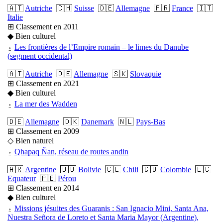
🇦🇹
Autriche
🇨🇭
Suisse
🇩🇪
Allemagne
🇫🇷
France
🇮🇹
Italie
⊞ Classement en 2011
◆ Bien culturel
⍚
Les frontières de l’Empire romain – le limes du Danube
(segment occidental)
🇦🇹
Autriche
🇩🇪
Allemagne
🇸🇰
Slovaquie
⊞ Classement en 2021
◆ Bien culturel
⍚
La mer des Wadden
🇩🇪
Allemagne
🇩🇰
Danemark
🇳🇱
Pays-Bas
⊞ Classement en 2009
◇ Bien naturel
⍚
Qhapaq Ñan, réseau de routes andin
🇦🇷
Argentine
🇧🇴
Bolivie
🇨🇱
Chili
🇨🇴
Colombie
🇪🇨
Equateur
🇵🇪
Pérou
⊞ Classement en 2014
◆ Bien culturel
⍚
Missions jésuites des Guaranis : San Ignacio Mini, Santa Ana,
Nuestra Señora de Loreto et Santa Maria Mayor (Argentine),