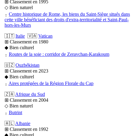
⊞ Classement en 1995
◇ Bien naturel
⍚
Centre historique de Rome, les biens du Saint-Siège situés dans
cette ville bénéficiant des droits d'extra-territorialité et Saint-Paul-
hors-les-Murs
🇮🇹
Italie
🇻🇦
Vatican
⊞ Classement en 1980
◆ Bien culturel
⍚
Routes de la soie : corridor de Zeravchan-Karakoum
🇺🇿
Ouzbékistan
⊞ Classement en 2023
◆ Bien culturel
⍚
Aires protégées de la Région Florale du Cap
🇿🇦
Afrique du Sud
⊞ Classement en 2004
◇ Bien naturel
⍚
Butrint
🇦🇱
Albanie
⊞ Classement en 1992
◆ Bien culturel