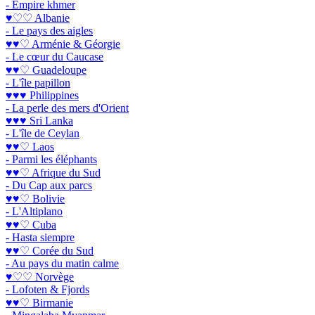
- Empire khmer
♥♡♡ Albanie
- Le pays des aigles
♥♥♡ Arménie & Géorgie
- Le cœur du Caucase
♥♥♡ Guadeloupe
- L'île papillon
♥♥♥ Philippines
- La perle des mers d'Orient
♥♥♥ Sri Lanka
- L'île de Ceylan
♥♥♡ Laos
- Parmi les éléphants
♥♥♡ Afrique du Sud
- Du Cap aux parcs
♥♥♡ Bolivie
- L'Altiplano
♥♥♡ Cuba
- Hasta siempre
♥♥♡ Corée du Sud
- Au pays du matin calme
♥♡♡ Norvège
- Lofoten & Fjords
♥♥♡ Birmanie