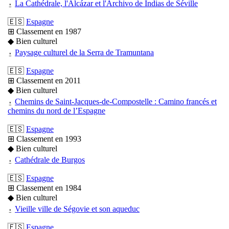
⍚
La Cathédrale, l'Alcázar et l'Archivo de Indias de Séville
🇪🇸
Espagne
⊞ Classement en 1987
◆ Bien culturel
⍚
Paysage culturel de la Serra de Tramuntana
🇪🇸
Espagne
⊞ Classement en 2011
◆ Bien culturel
⍚
Chemins de Saint-Jacques-de-Compostelle : Camino francés et
chemins du nord de l’Espagne
🇪🇸
Espagne
⊞ Classement en 1993
◆ Bien culturel
⍚
Cathédrale de Burgos
🇪🇸
Espagne
⊞ Classement en 1984
◆ Bien culturel
⍚
Vieille ville de Ségovie et son aqueduc
🇪🇸
Espagne