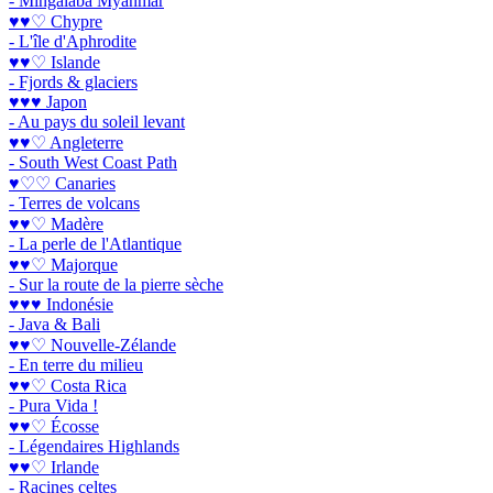
- Mingalaba Myanmar
♥♥♡ Chypre
- L'île d'Aphrodite
♥♥♡ Islande
- Fjords & glaciers
♥♥♥ Japon
- Au pays du soleil levant
♥♥♡ Angleterre
- South West Coast Path
♥♡♡ Canaries
- Terres de volcans
♥♥♡ Madère
- La perle de l'Atlantique
♥♥♡ Majorque
- Sur la route de la pierre sèche
♥♥♥ Indonésie
- Java & Bali
♥♥♡ Nouvelle-Zélande
- En terre du milieu
♥♥♡ Costa Rica
- Pura Vida !
♥♥♡ Écosse
- Légendaires Highlands
♥♥♡ Irlande
- Racines celtes