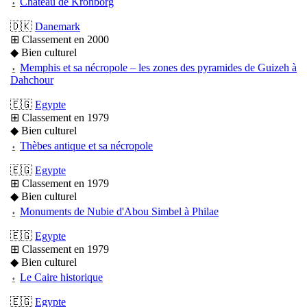
⍚
Château de Kronborg
🇩🇰
Danemark
⊞ Classement en 2000
◆ Bien culturel
⍚
Memphis et sa nécropole – les zones des pyramides de Guizeh à
Dahchour
🇪🇬
Egypte
⊞ Classement en 1979
◆ Bien culturel
⍚
Thèbes antique et sa nécropole
🇪🇬
Egypte
⊞ Classement en 1979
◆ Bien culturel
⍚
Monuments de Nubie d'Abou Simbel à Philae
🇪🇬
Egypte
⊞ Classement en 1979
◆ Bien culturel
⍚
Le Caire historique
🇪🇬
Egypte