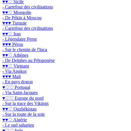
♥♥♡ Sicile
- Carrefour des civilisations
♥♥♡ Mongolie
- De Pékin à Moscou
♥♥♥ Turquie
- Carrefour des civilisations
♥♥♡ Iran
- Légendaire Perse
♥♥♥ Pérou
- Sur le chemin de l'Inca
♥♥♡ Athènes
- De Delphes au Péloponèse
♥♥♡ Vietnam
- Via Angkor
♥♥♥ Mali
- En pays dogon
♥♡♡ Portugal
- Via Saint-Jacques
♥♡♡ Europe du nord
- Sur la trace des Vikings
♥♥♡ Ouzbékistan
- Sur la route de la soie
♥♥♡ Algérie
- Le sud saharien
♥♡♡ Inde