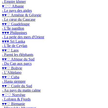
- Empire khmer
♥♡♡ Albanie
- Le pays des aigles
♥♥♡ Arménie & Géorgie
- Le cœur du Caucase
♥♥♡ Guadeloupe
- L'île papillon
♥♥♥ Philippines
- La perle des mers d'Orient
♥♥♥ Sri Lanka
- L'île de Ceylan
♥♥♡ Laos
- Parmi les éléphants
♥♥♡ Afrique du Sud
- Du Cap aux parcs
♥♥♡ Bolivie
- L'Altiplano
♥♥♡ Cuba
- Hasta siempre
♥♥♡ Corée du Sud
- Au pays du matin calme
♥♡♡ Norvège
- Lofoten & Fjords
♥♥♡ Birmanie