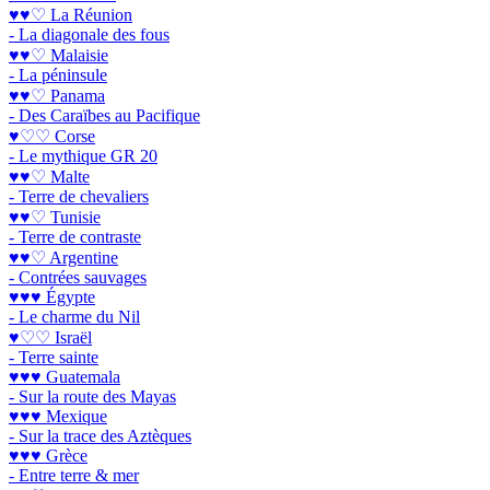
♥♥♡ La Réunion
- La diagonale des fous
♥♥♡ Malaisie
- La péninsule
♥♥♡ Panama
- Des Caraïbes au Pacifique
♥♡♡ Corse
- Le mythique GR 20
♥♥♡ Malte
- Terre de chevaliers
♥♥♡ Tunisie
- Terre de contraste
♥♥♡ Argentine
- Contrées sauvages
♥♥♥ Égypte
- Le charme du Nil
♥♡♡ Israël
- Terre sainte
♥♥♥ Guatemala
- Sur la route des Mayas
♥♥♥ Mexique
- Sur la trace des Aztèques
♥♥♥ Grèce
- Entre terre & mer