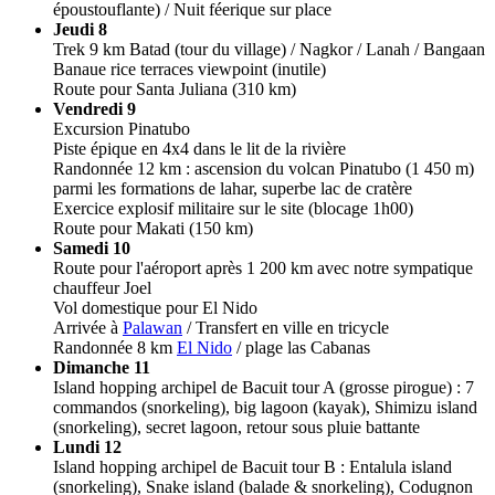
époustouflante) / Nuit féerique sur place
Jeudi 8
Trek 9 km Batad (tour du village) / Nagkor / Lanah / Bangaan
Banaue rice terraces viewpoint (inutile)
Route pour Santa Juliana (310 km)
Vendredi 9
Excursion Pinatubo
Piste épique en 4x4 dans le lit de la rivière
Randonnée 12 km : ascension du volcan Pinatubo (1 450 m)
parmi les formations de lahar, superbe lac de cratère
Exercice explosif militaire sur le site (blocage 1h00)
Route pour Makati (150 km)
Samedi 10
Route pour l'aéroport après 1 200 km avec notre sympatique
chauffeur Joel
Vol domestique pour El Nido
Arrivée à
Palawan
/ Transfert en ville en tricycle
Randonnée 8 km
El Nido
/ plage las Cabanas
Dimanche 11
Island hopping archipel de Bacuit tour A (grosse pirogue) : 7
commandos (snorkeling), big lagoon (kayak), Shimizu island
(snorkeling), secret lagoon, retour sous pluie battante
Lundi 12
Island hopping archipel de Bacuit tour B : Entalula island
(snorkeling), Snake island (balade & snorkeling), Codugnon