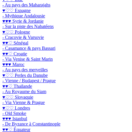
- Au pays des Maharajahs
♥♡♡ Espagne
- Mythique Andalousie
♥♥♥ Syrie & Jordanie
- Sur la piste des Nabatéens
♥♡♡ Pologne
- Cracovie & Varsovie
♥♥♡ Sénégal
- Casamance & pays Bassari
♥♥♡ Croatie
- Via Venise & Saint Marin
♥♥♥ Maroc
- Au pays des merveilles
♥♡♡ Perles du Danube
- Vienne / Budapest / Prague
♥♥♡ Thaïlande
- Au Royaume du Siam
♥♡♡ Slovaquie
- Via Vienne & Prague
♥♡♡ Londres
- Old Smoke
♥♥♥ Istanbul
- De Byzance à Constantinople
♥♥♡ Équateur