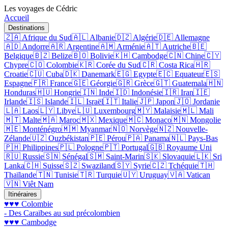
Les voyages de Cédric
Accueil
Destinations
🇿🇦 Afrique du Sud
🇦🇱 Albanie
🇩🇿 Algérie
🇩🇪 Allemagne
🇦🇩 Andorre
🇦🇷 Argentine
🇦🇲 Arménie
🇦🇹 Autriche
🇧🇪
Belgique
🇧🇿 Belize
🇧🇴 Bolivie
🇰🇭 Cambodge
🇨🇳 Chine
🇨🇾
Chypre
🇨🇴 Colombie
🇰🇷 Corée du Sud
🇨🇷 Costa Rica
🇭🇷
Croatie
🇨🇺 Cuba
🇩🇰 Danemark
🇪🇬 Egypte
🇪🇨 Equateur
🇪🇸
Espagne
🇫🇷 France
🇬🇪 Géorgie
🇬🇷 Grèce
🇬🇹 Guatemala
🇭🇳
Honduras
🇭🇺 Hongrie
🇮🇳 Inde
🇮🇩 Indonésie
🇮🇷 Iran
🇮🇪
Irlande
🇮🇸 Islande
🇮🇱 Israël
🇮🇹 Italie
🇯🇵 Japon
🇯🇴 Jordanie
🇱🇦 Laos
🇱🇾 Libye
🇱🇺 Luxembourg
🇲🇾 Malaisie
🇲🇱 Mali
🇲🇹 Malte
🇲🇦 Maroc
🇲🇽 Mexique
🇲🇨 Monaco
🇲🇳 Mongolie
🇲🇪 Monténégro
🇲🇲 Myanmar
🇳🇴 Norvège
🇳🇿 Nouvelle-
Zélande
🇺🇿 Ouzbékistan
🇵🇪 Pérou
🇵🇦 Panama
🇳🇱 Pays-Bas
🇵🇭 Philippines
🇵🇱 Pologne
🇵🇹 Portugal
🇬🇧 Royaume Uni
🇷🇺 Russie
🇸🇳 Sénégal
🇸🇲 Saint-Marin
🇸🇰 Slovaquie
🇱🇰 Sri
Lanka
🇨🇭 Suisse
🇸🇿 Swaziland
🇸🇾 Syrie
🇨🇿 Tchéquie
🇹🇭
Thaïlande
🇹🇳 Tunisie
🇹🇷 Turquie
🇺🇾 Uruguay
🇻🇦 Vatican
🇻🇳 Viêt Nam
Itinéraires
♥♥♥ Colombie
- Des Caraïbes au sud précolombien
♥♥♥ Cambodge