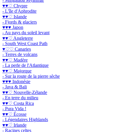
- Mingalaba Myanmar
♥♥♡ Chypre
- L'île d'Aphrodite
♥♥♡ Islande
- Fjords & glaciers
♥♥♥ Japon
- Au pays du soleil levant
♥♥♡ Angleterre
- South West Coast Path
♥♡♡ Canaries
- Terres de volcans
♥♥♡ Madère
- La perle de l'Atlantique
♥♥♡ Majorque
- Sur la route de la pierre sèche
♥♥♥ Indonésie
- Java & Bali
♥♥♡ Nouvelle-Zélande
- En terre du milieu
♥♥♡ Costa Rica
- Pura Vida !
♥♥♡ Écosse
- Légendaires Highlands
♥♥♡ Irlande
- Racines celtes