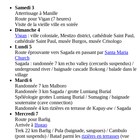
Samedi 3
Atterrissage à Manille
Route pour Vigan (7 heures)
Visite de la vieille ville en soirée
Dimanche 4
Vigan
: ville coloniale, Mestizo district, cathédrale Saint Paul,
cathédrale Saint Paul, musée Burgos, musée Crisologo
Lundi 5
Route éprouvante vers Sagada en passant par
Santa Maria
Church
Sagada : randonnée 7 km echo valley (cercueils suspendus) /
underground river / baignade cascade Bokong / balade dans le
village
Mardi 6
Randonnée 7 km Malboro
Randonnée 3 km Sagada / grotte Lumiang Burial
Spéléologie grottes Lumiang Burial / Sumaging / baignade
souterraine (cave connection)
Randonnée 4 km rizières en terrasse de Kapay-aw / Sagada
Mercredi 7
Route pour Barlig
Arrivée à
Ifugao
Trek 22 km Barlig / Pula (baignade, sangsues) / Cambulo
(pont suspendu) / Batad parmi les
rizières en terrasses
(vue