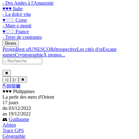
- Des Andes à l'Amazonie
♥♥♥ Italie
- La dolce vita
♥♡♡ Corse
- Mare e monti
♥♡♡ France
- Terre de contrastes
Divers
Projets
Best of
UNESCO
Rétrospective
Les cités d'or
Escape
games
Cryptographie
À propos...
✖
◁
▷
✖
⇱
▤
▥
▦
♥♥♥ Philippines
La perle des mers d'Orient
17 jours
du 03/12/2022
au 19/12/2022
👥
Guillaume
Aérien
Trace GPS
Géographie