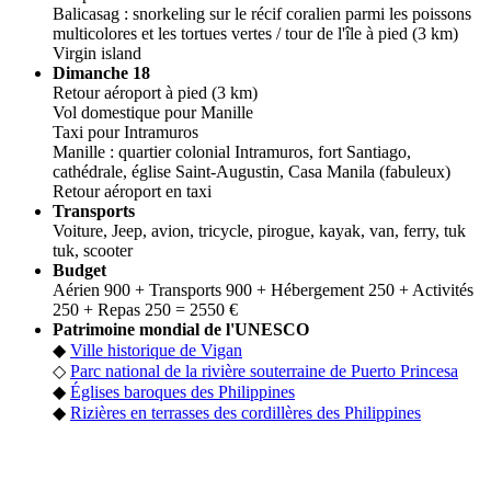
Balicasag : snorkeling sur le récif coralien parmi les poissons
multicolores et les tortues vertes / tour de l'île à pied (3 km)
Virgin island
Dimanche 18
Retour aéroport à pied (3 km)
Vol domestique pour Manille
Taxi pour Intramuros
Manille : quartier colonial Intramuros, fort Santiago,
cathédrale, église Saint-Augustin, Casa Manila (fabuleux)
Retour aéroport en taxi
Transports
Voiture, Jeep, avion, tricycle, pirogue, kayak, van, ferry, tuk
tuk, scooter
Budget
Aérien 900 + Transports 900 + Hébergement 250 + Activités
250 + Repas 250 = 2550 €
Patrimoine mondial de l'UNESCO
◆
Ville historique de Vigan
◇
Parc national de la rivière souterraine de Puerto Princesa
◆
Églises baroques des Philippines
◆
Rizières en terrasses des cordillères des Philippines