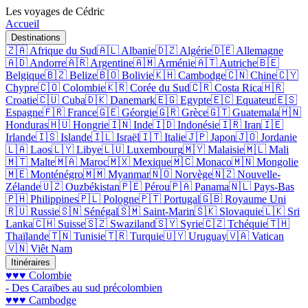
Les voyages de Cédric
Accueil
Destinations
🇿🇦 Afrique du Sud
🇦🇱 Albanie
🇩🇿 Algérie
🇩🇪 Allemagne
🇦🇩 Andorre
🇦🇷 Argentine
🇦🇲 Arménie
🇦🇹 Autriche
🇧🇪
Belgique
🇧🇿 Belize
🇧🇴 Bolivie
🇰🇭 Cambodge
🇨🇳 Chine
🇨🇾
Chypre
🇨🇴 Colombie
🇰🇷 Corée du Sud
🇨🇷 Costa Rica
🇭🇷
Croatie
🇨🇺 Cuba
🇩🇰 Danemark
🇪🇬 Egypte
🇪🇨 Equateur
🇪🇸
Espagne
🇫🇷 France
🇬🇪 Géorgie
🇬🇷 Grèce
🇬🇹 Guatemala
🇭🇳
Honduras
🇭🇺 Hongrie
🇮🇳 Inde
🇮🇩 Indonésie
🇮🇷 Iran
🇮🇪
Irlande
🇮🇸 Islande
🇮🇱 Israël
🇮🇹 Italie
🇯🇵 Japon
🇯🇴 Jordanie
🇱🇦 Laos
🇱🇾 Libye
🇱🇺 Luxembourg
🇲🇾 Malaisie
🇲🇱 Mali
🇲🇹 Malte
🇲🇦 Maroc
🇲🇽 Mexique
🇲🇨 Monaco
🇲🇳 Mongolie
🇲🇪 Monténégro
🇲🇲 Myanmar
🇳🇴 Norvège
🇳🇿 Nouvelle-
Zélande
🇺🇿 Ouzbékistan
🇵🇪 Pérou
🇵🇦 Panama
🇳🇱 Pays-Bas
🇵🇭 Philippines
🇵🇱 Pologne
🇵🇹 Portugal
🇬🇧 Royaume Uni
🇷🇺 Russie
🇸🇳 Sénégal
🇸🇲 Saint-Marin
🇸🇰 Slovaquie
🇱🇰 Sri
Lanka
🇨🇭 Suisse
🇸🇿 Swaziland
🇸🇾 Syrie
🇨🇿 Tchéquie
🇹🇭
Thaïlande
🇹🇳 Tunisie
🇹🇷 Turquie
🇺🇾 Uruguay
🇻🇦 Vatican
🇻🇳 Viêt Nam
Itinéraires
♥♥♥ Colombie
- Des Caraïbes au sud précolombien
♥♥♥ Cambodge