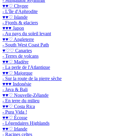
- Mingalaba Myanmar
♥♥♡ Chypre
- L'île d'Aphrodite
♥♥♡ Islande
- Fjords & glaciers
♥♥♥ Japon
- Au pays du soleil levant
♥♥♡ Angleterre
- South West Coast Path
♥♡♡ Canaries
- Terres de volcans
♥♥♡ Madère
- La perle de l'Atlantique
♥♥♡ Majorque
- Sur la route de la pierre sèche
♥♥♥ Indonésie
- Java & Bali
♥♥♡ Nouvelle-Zélande
- En terre du milieu
♥♥♡ Costa Rica
- Pura Vida !
♥♥♡ Écosse
- Légendaires Highlands
♥♥♡ Irlande
- Racines celtes