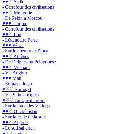
♥♥♡ Sicile
- Carrefour des civilisations
♥♥♡ Mongolie
- De Pékin à Moscou
♥♥♥ Turquie
- Carrefour des civilisations
♥♥♡ Iran
- Légendaire Perse
♥♥♥ Pérou
- Sur le chemin de l'Inca
♥♥♡ Athènes
- De Delphes au Péloponèse
♥♥♡ Vietnam
- Via Angkor
♥♥♥ Mali
- En pays dogon
♥♡♡ Portugal
- Via Saint-Jacques
♥♡♡ Europe du nord
- Sur la trace des Vikings
♥♥♡ Ouzbékistan
- Sur la route de la soie
♥♥♡ Algérie
- Le sud saharien
♥♡♡ Inde