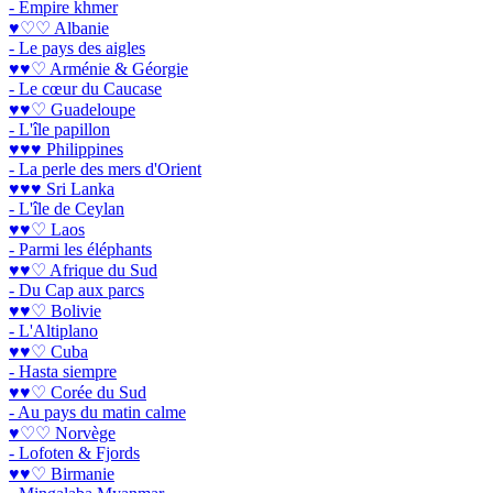
- Empire khmer
♥♡♡ Albanie
- Le pays des aigles
♥♥♡ Arménie & Géorgie
- Le cœur du Caucase
♥♥♡ Guadeloupe
- L'île papillon
♥♥♥ Philippines
- La perle des mers d'Orient
♥♥♥ Sri Lanka
- L'île de Ceylan
♥♥♡ Laos
- Parmi les éléphants
♥♥♡ Afrique du Sud
- Du Cap aux parcs
♥♥♡ Bolivie
- L'Altiplano
♥♥♡ Cuba
- Hasta siempre
♥♥♡ Corée du Sud
- Au pays du matin calme
♥♡♡ Norvège
- Lofoten & Fjords
♥♥♡ Birmanie