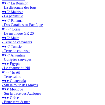
♥♥♡ La Réunion
- La diagonale des fous
♥♥♡ Malaisie
- La péninsule
♥♥♡ Panama
- Des Caraïbes au Pacifique
♥♡♡ Corse
- Le mythique GR 20
♥♥♡ Malte
- Terre de chevaliers
♥♥♡ Tunisie
- Terre de contraste
♥♥♡ Argentine
- Contrées sauvages
♥♥♥ Égypte
- Le charme du Nil
♥♡♡ Israël
- Terre sainte
♥♥♥ Guatemala
- Sur la route des Mayas
♥♥♥ Mexique
- Sur la trace des Aztèques
♥♥♥ Grèce
- Entre terre & mer