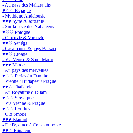
- Au pays des Maharajahs
♥♡♡ Espagne
- Mythique Andalousie
♥♥♥ Syrie & Jordanie
- Sur la piste des Nabatéens
♥♡♡ Pologne
- Cracovie & Varsovie
♥♥♡ Sénégal
- Casamance & pays Bassari
♥♥♡ Croatie
- Via Venise & Saint Marin
♥♥♥ Maroc
- Au pays des merveilles
♥♡♡ Perles du Danube
- Vienne / Budapest / Prague
♥♥♡ Thaïlande
- Au Royaume du Siam
♥♡♡ Slovaquie
- Via Vienne & Prague
♥♡♡ Londres
- Old Smoke
♥♥♥ Istanbul
- De Byzance à Constantinople
♥♥♡ Équateur