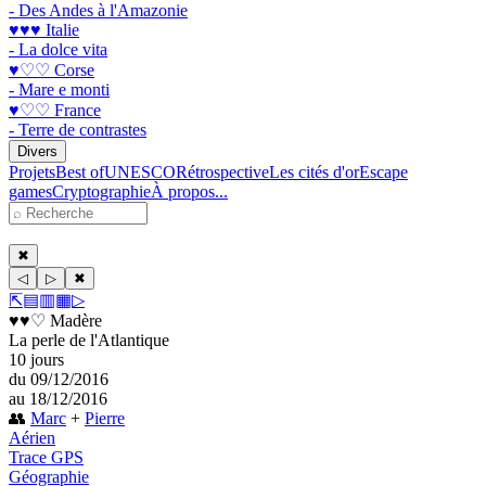
- Des Andes à l'Amazonie
♥♥♥ Italie
- La dolce vita
♥♡♡ Corse
- Mare e monti
♥♡♡ France
- Terre de contrastes
Divers
Projets
Best of
UNESCO
Rétrospective
Les cités d'or
Escape
games
Cryptographie
À propos...
✖
◁
▷
✖
⇱
▤
▥
▦
▷
♥♥♡ Madère
La perle de l'Atlantique
10 jours
du 09/12/2016
au 18/12/2016
👥
Marc
+
Pierre
Aérien
Trace GPS
Géographie