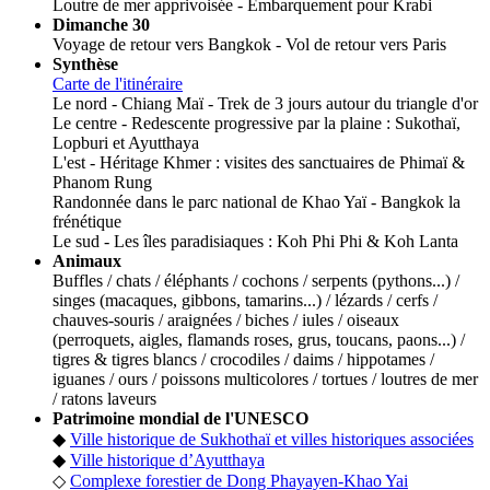
Loutre de mer apprivoisée - Embarquement pour Krabi
Dimanche 30
Voyage de retour vers Bangkok - Vol de retour vers Paris
Synthèse
Carte de l'itinéraire
Le nord - Chiang Maï - Trek de 3 jours autour du triangle d'or
Le centre - Redescente progressive par la plaine : Sukothaï,
Lopburi et Ayutthaya
L'est - Héritage Khmer : visites des sanctuaires de Phimaï &
Phanom Rung
Randonnée dans le parc national de Khao Yaï - Bangkok la
frénétique
Le sud - Les îles paradisiaques : Koh Phi Phi & Koh Lanta
Animaux
Buffles / chats / éléphants / cochons / serpents (pythons...) /
singes (macaques, gibbons, tamarins...) / lézards / cerfs /
chauves-souris / araignées / biches / iules / oiseaux
(perroquets, aigles, flamands roses, grus, toucans, paons...) /
tigres & tigres blancs / crocodiles / daims / hippotames /
iguanes / ours / poissons multicolores / tortues / loutres de mer
/ ratons laveurs
Patrimoine mondial de l'UNESCO
◆
Ville historique de Sukhothaï et villes historiques associées
◆
Ville historique d’Ayutthaya
◇
Complexe forestier de Dong Phayayen-Khao Yai