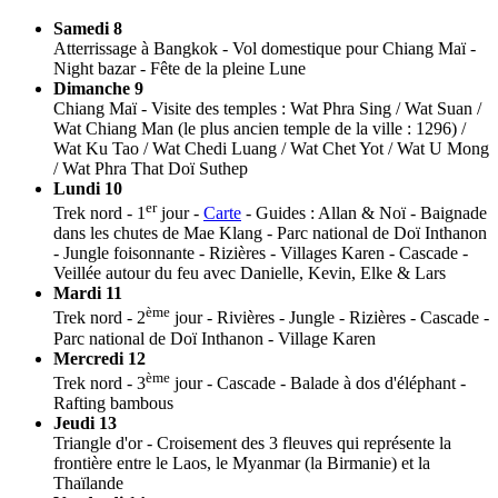
Samedi 8
Atterrissage à Bangkok - Vol domestique pour Chiang Maï -
Night bazar - Fête de la pleine Lune
Dimanche 9
Chiang Maï - Visite des temples : Wat Phra Sing / Wat Suan /
Wat Chiang Man (le plus ancien temple de la ville : 1296) /
Wat Ku Tao / Wat Chedi Luang / Wat Chet Yot / Wat U Mong
/ Wat Phra That Doï Suthep
Lundi 10
er
Trek nord - 1
jour -
Carte
- Guides : Allan & Noï - Baignade
dans les chutes de Mae Klang - Parc national de Doï Inthanon
- Jungle foisonnante - Rizières - Villages Karen - Cascade -
Veillée autour du feu avec Danielle, Kevin, Elke & Lars
Mardi 11
ème
Trek nord - 2
jour - Rivières - Jungle - Rizières - Cascade -
Parc national de Doï Inthanon - Village Karen
Mercredi 12
ème
Trek nord - 3
jour - Cascade - Balade à dos d'éléphant -
Rafting bambous
Jeudi 13
Triangle d'or - Croisement des 3 fleuves qui représente la
frontière entre le Laos, le Myanmar (la Birmanie) et la
Thaïlande