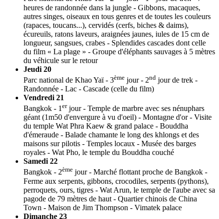
heures de randonnée dans la jungle - Gibbons, macaques,
autres singes, oiseaux en tous genres et de toutes les couleurs
(rapaces, toucans...), cervidés (cerfs, biches & daims),
écureuils, ratons laveurs, araignées jaunes, iules de 15 cm de
longueur, sangsues, crabes - Splendides cascades dont celle
du film « La plage » - Groupe d'éléphants sauvages à 5 mètres
du véhicule sur le retour
Jeudi 20
ème
nd
Parc national de Khao Yaï - 3
jour - 2
jour de trek -
Randonnée - Lac - Cascade (celle du film)
Vendredi 21
er
Bangkok - 1
jour - Temple de marbre avec ses nénuphars
géant (1m50 d'envergure à vu d'oeil) - Montagne d'or - Visite
du temple Wat Phra Kaew & grand palace - Bouddha
d'émeraude - Balade chamante le long des khlongs et des
maisons sur pilotis - Temples locaux - Musée des barges
royales - Wat Pho, le temple du Bouddha couché
Samedi 22
ème
Bangkok - 2
jour - Marché flottant proche de Bangkok -
Ferme aux serpents, gibbons, crocodiles, serpents (pythons),
perroquets, ours, tigres - Wat Arun, le temple de l'aube avec sa
pagode de 79 mètres de haut - Quartier chinois de China
Town - Maison de Jim Thompson - Vimatek palace
Dimanche 23