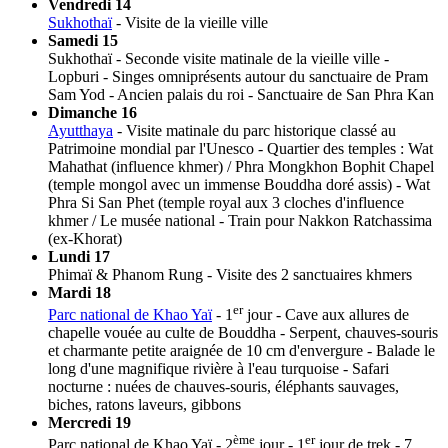
Vendredi 14
Sukhothaï
- Visite de la vieille ville
Samedi 15
Sukhothaï - Seconde visite matinale de la vieille ville -
Lopburi - Singes omniprésents autour du sanctuaire de Pram
Sam Yod - Ancien palais du roi - Sanctuaire de San Phra Kan
Dimanche 16
Ayutthaya
- Visite matinale du parc historique classé au
Patrimoine mondial par l'Unesco - Quartier des temples : Wat
Mahathat (influence khmer) / Phra Mongkhon Bophit Chapel
(temple mongol avec un immense Bouddha doré assis) - Wat
Phra Si San Phet (temple royal aux 3 cloches d'influence
khmer / Le musée national - Train pour Nakkon Ratchassima
(ex-Khorat)
Lundi 17
Phimaï & Phanom Rung - Visite des 2 sanctuaires khmers
Mardi 18
er
Parc national de Khao Yaï
- 1
jour - Cave aux allures de
chapelle vouée au culte de Bouddha - Serpent, chauves-souris
et charmante petite araignée de 10 cm d'envergure - Balade le
long d'une magnifique rivière à l'eau turquoise - Safari
nocturne : nuées de chauves-souris, éléphants sauvages,
biches, ratons laveurs, gibbons
Mercredi 19
ème
er
Parc national de Khao Yaï - 2
jour - 1
jour de trek - 7