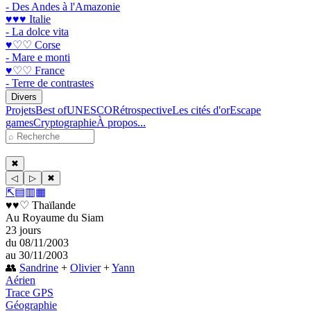
- Des Andes à l'Amazonie
♥♥♥ Italie
- La dolce vita
♥♡♡ Corse
- Mare e monti
♥♡♡ France
- Terre de contrastes
Divers
Projets
Best of
UNESCO
Rétrospective
Les cités d'or
Escape
games
Cryptographie
À propos...
✖
◁
▷
✖
⇱
▤
▥
▦
♥♥♡ Thaïlande
Au Royaume du Siam
23 jours
du 08/11/2003
au 30/11/2003
👥
Sandrine
+
Olivier
+
Yann
Aérien
Trace GPS
Géographie