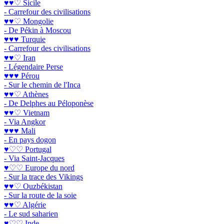
♥♥♡ Sicile
- Carrefour des civilisations
♥♥♡ Mongolie
- De Pékin à Moscou
♥♥♥ Turquie
- Carrefour des civilisations
♥♥♡ Iran
- Légendaire Perse
♥♥♥ Pérou
- Sur le chemin de l'Inca
♥♥♡ Athènes
- De Delphes au Péloponèse
♥♥♡ Vietnam
- Via Angkor
♥♥♥ Mali
- En pays dogon
♥♡♡ Portugal
- Via Saint-Jacques
♥♡♡ Europe du nord
- Sur la trace des Vikings
♥♥♡ Ouzbékistan
- Sur la route de la soie
♥♥♡ Algérie
- Le sud saharien
♥♡♡ Inde