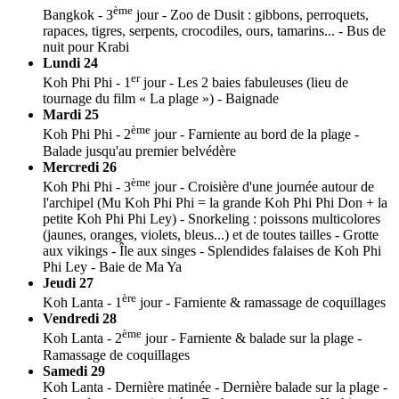
ème
Bangkok - 3
jour - Zoo de Dusit : gibbons, perroquets,
rapaces, tigres, serpents, crocodiles, ours, tamarins... - Bus de
nuit pour Krabi
Lundi 24
er
Koh Phi Phi - 1
jour - Les 2 baies fabuleuses (lieu de
tournage du film « La plage ») - Baignade
Mardi 25
ème
Koh Phi Phi - 2
jour - Farniente au bord de la plage -
Balade jusqu'au premier belvédère
Mercredi 26
ème
Koh Phi Phi - 3
jour - Croisière d'une journée autour de
l'archipel (Mu Koh Phi Phi = la grande Koh Phi Phi Don + la
petite Koh Phi Phi Ley) - Snorkeling : poissons multicolores
(jaunes, oranges, violets, bleus...) et de toutes tailles - Grotte
aux vikings - Île aux singes - Splendides falaises de Koh Phi
Phi Ley - Baie de Ma Ya
Jeudi 27
ère
Koh Lanta - 1
jour - Farniente & ramassage de coquillages
Vendredi 28
ème
Koh Lanta - 2
jour - Farniente & balade sur la plage -
Ramassage de coquillages
Samedi 29
Koh Lanta - Dernière matinée - Dernière balade sur la plage -