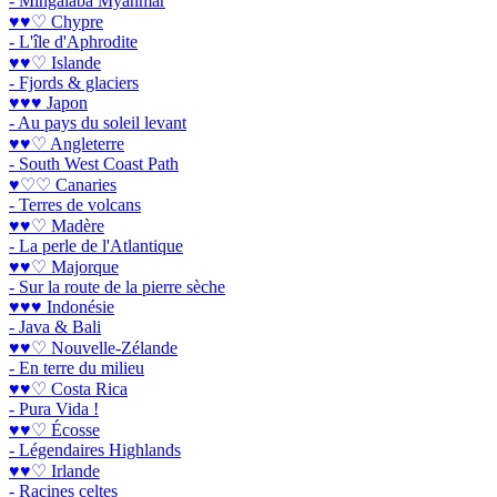
- Mingalaba Myanmar
♥♥♡ Chypre
- L'île d'Aphrodite
♥♥♡ Islande
- Fjords & glaciers
♥♥♥ Japon
- Au pays du soleil levant
♥♥♡ Angleterre
- South West Coast Path
♥♡♡ Canaries
- Terres de volcans
♥♥♡ Madère
- La perle de l'Atlantique
♥♥♡ Majorque
- Sur la route de la pierre sèche
♥♥♥ Indonésie
- Java & Bali
♥♥♡ Nouvelle-Zélande
- En terre du milieu
♥♥♡ Costa Rica
- Pura Vida !
♥♥♡ Écosse
- Légendaires Highlands
♥♥♡ Irlande
- Racines celtes