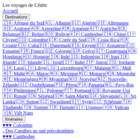
Les voyages de Cédric
Accueil
Destinations
🇿🇦 Afrique du Sud
🇦🇱 Albanie
🇩🇿 Algérie
🇩🇪 Allemagne
🇦🇩 Andorre
🇦🇷 Argentine
🇦🇲 Arménie
🇦🇹 Autriche
🇧🇪
Belgique
🇧🇿 Belize
🇧🇴 Bolivie
🇰🇭 Cambodge
🇨🇳 Chine
🇨🇾
Chypre
🇨🇴 Colombie
🇰🇷 Corée du Sud
🇨🇷 Costa Rica
🇭🇷
Croatie
🇨🇺 Cuba
🇩🇰 Danemark
🇪🇬 Egypte
🇪🇨 Equateur
🇪🇸
Espagne
🇫🇷 France
🇬🇪 Géorgie
🇬🇷 Grèce
🇬🇹 Guatemala
🇭🇳
Honduras
🇭🇺 Hongrie
🇮🇳 Inde
🇮🇩 Indonésie
🇮🇷 Iran
🇮🇪
Irlande
🇮🇸 Islande
🇮🇱 Israël
🇮🇹 Italie
🇯🇵 Japon
🇯🇴 Jordanie
🇱🇦 Laos
🇱🇾 Libye
🇱🇺 Luxembourg
🇲🇾 Malaisie
🇲🇱 Mali
🇲🇹 Malte
🇲🇦 Maroc
🇲🇽 Mexique
🇲🇨 Monaco
🇲🇳 Mongolie
🇲🇪 Monténégro
🇲🇲 Myanmar
🇳🇴 Norvège
🇳🇿 Nouvelle-
Zélande
🇺🇿 Ouzbékistan
🇵🇪 Pérou
🇵🇦 Panama
🇳🇱 Pays-Bas
🇵🇭 Philippines
🇵🇱 Pologne
🇵🇹 Portugal
🇬🇧 Royaume Uni
🇷🇺 Russie
🇸🇳 Sénégal
🇸🇲 Saint-Marin
🇸🇰 Slovaquie
🇱🇰 Sri
Lanka
🇨🇭 Suisse
🇸🇿 Swaziland
🇸🇾 Syrie
🇨🇿 Tchéquie
🇹🇭
Thaïlande
🇹🇳 Tunisie
🇹🇷 Turquie
🇺🇾 Uruguay
🇻🇦 Vatican
🇻🇳 Viêt Nam
Itinéraires
♥♥♥ Colombie
- Des Caraïbes au sud précolombien
♥♥♥ Cambodge