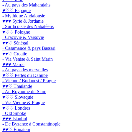
- Au pays des Maharajahs
♥♡♡ Espagne
- Mythique Andalousie
♥♥♥ Syrie & Jordanie
- Sur la piste des Nabatéens
♥♡♡ Pologne
- Cracovie & Varsovie
♥♥♡ Sénégal
- Casamance & pays Bassari
♥♥♡ Croatie
- Via Venise & Saint Marin
♥♥♥ Maroc
- Au pays des merveilles
♥♡♡ Perles du Danube
- Vienne / Budapest / Prague
♥♥♡ Thaïlande
- Au Royaume du Siam
♥♡♡ Slovaquie
- Via Vienne & Prague
♥♡♡ Londres
- Old Smoke
♥♥♥ Istanbul
- De Byzance à Constantinople
♥♥♡ Équateur