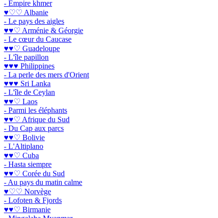
- Empire khmer
♥♡♡ Albanie
- Le pays des aigles
♥♥♡ Arménie & Géorgie
- Le cœur du Caucase
♥♥♡ Guadeloupe
- L'île papillon
♥♥♥ Philippines
- La perle des mers d'Orient
♥♥♥ Sri Lanka
- L'île de Ceylan
♥♥♡ Laos
- Parmi les éléphants
♥♥♡ Afrique du Sud
- Du Cap aux parcs
♥♥♡ Bolivie
- L'Altiplano
♥♥♡ Cuba
- Hasta siempre
♥♥♡ Corée du Sud
- Au pays du matin calme
♥♡♡ Norvège
- Lofoten & Fjords
♥♥♡ Birmanie