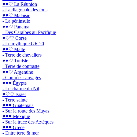
♥♥♡ La Réunion
- La diagonale des fous
♥♥♡ Malaisie
- La péninsule
♥♥♡ Panama
- Des Caraïbes au Pacifique
♥♡♡ Corse
- Le mythique GR 20
♥♥♡ Malte
- Terre de chevaliers
♥♥♡ Tunisie
- Terre de contraste
♥♥♡ Argentine
- Contrées sauvages
♥♥♥ Égypte
- Le charme du Nil
♥♡♡ Israël
- Terre sainte
♥♥♥ Guatemala
- Sur la route des Mayas
♥♥♥ Mexique
- Sur la trace des Aztèques
♥♥♥ Grèce
- Entre terre & mer