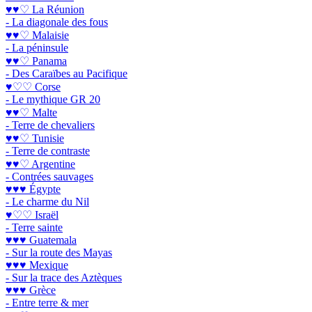
♥♥♡ La Réunion
- La diagonale des fous
♥♥♡ Malaisie
- La péninsule
♥♥♡ Panama
- Des Caraïbes au Pacifique
♥♡♡ Corse
- Le mythique GR 20
♥♥♡ Malte
- Terre de chevaliers
♥♥♡ Tunisie
- Terre de contraste
♥♥♡ Argentine
- Contrées sauvages
♥♥♥ Égypte
- Le charme du Nil
♥♡♡ Israël
- Terre sainte
♥♥♥ Guatemala
- Sur la route des Mayas
♥♥♥ Mexique
- Sur la trace des Aztèques
♥♥♥ Grèce
- Entre terre & mer