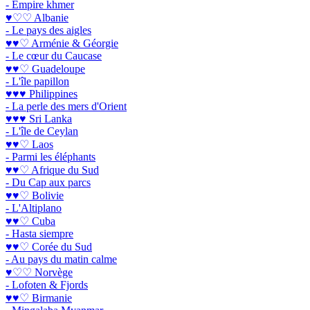
- Empire khmer
♥♡♡ Albanie
- Le pays des aigles
♥♥♡ Arménie & Géorgie
- Le cœur du Caucase
♥♥♡ Guadeloupe
- L'île papillon
♥♥♥ Philippines
- La perle des mers d'Orient
♥♥♥ Sri Lanka
- L'île de Ceylan
♥♥♡ Laos
- Parmi les éléphants
♥♥♡ Afrique du Sud
- Du Cap aux parcs
♥♥♡ Bolivie
- L'Altiplano
♥♥♡ Cuba
- Hasta siempre
♥♥♡ Corée du Sud
- Au pays du matin calme
♥♡♡ Norvège
- Lofoten & Fjords
♥♥♡ Birmanie