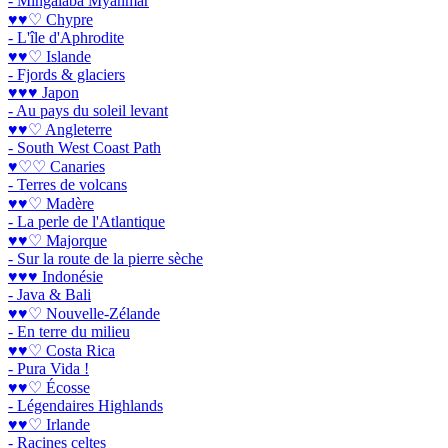
- Mingalaba Myanmar
♥♥♡ Chypre
- L'île d'Aphrodite
♥♥♡ Islande
- Fjords & glaciers
♥♥♥ Japon
- Au pays du soleil levant
♥♥♡ Angleterre
- South West Coast Path
♥♡♡ Canaries
- Terres de volcans
♥♥♡ Madère
- La perle de l'Atlantique
♥♥♡ Majorque
- Sur la route de la pierre sèche
♥♥♥ Indonésie
- Java & Bali
♥♥♡ Nouvelle-Zélande
- En terre du milieu
♥♥♡ Costa Rica
- Pura Vida !
♥♥♡ Écosse
- Légendaires Highlands
♥♥♡ Irlande
- Racines celtes