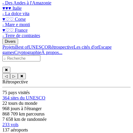
- Des Andes à l'Amazonie
♥♥♥ Italie
- La dolce vita
♥♡♡ Corse
- Mare e monti
♥♡♡ France
- Terre de contrastes
Divers
Projets
Best of
UNESCO
Rétrospective
Les cités d'or
Escape
games
Cryptographie
À propos...
✖
◁
▷
✖
Rétrospective
75 pays visités
364 sites du UNESCO
22 tours du monde
968 jours à l'étranger
868 709 km parcourus
7 658 km de randonnée
233 vols
137 aéroports