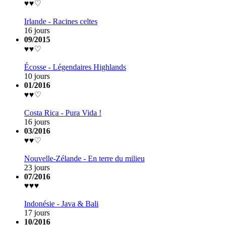
♥♥♡
Irlande - Racines celtes
16 jours
09/2015
♥♥♡
Écosse - Légendaires Highlands
10 jours
01/2016
♥♥♡
Costa Rica - Pura Vida !
16 jours
03/2016
♥♥♡
Nouvelle-Zélande - En terre du milieu
23 jours
07/2016
♥♥♥
Indonésie - Java & Bali
17 jours
10/2016