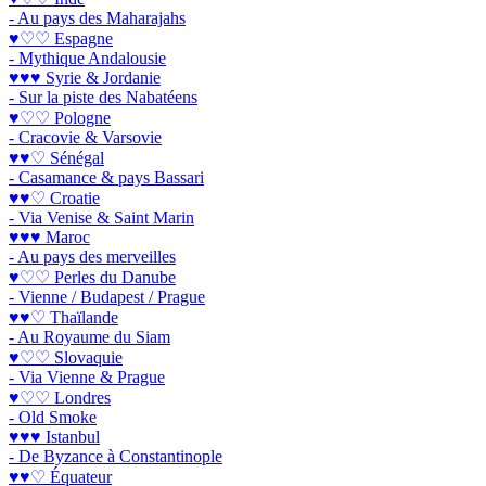
- Au pays des Maharajahs
♥♡♡ Espagne
- Mythique Andalousie
♥♥♥ Syrie & Jordanie
- Sur la piste des Nabatéens
♥♡♡ Pologne
- Cracovie & Varsovie
♥♥♡ Sénégal
- Casamance & pays Bassari
♥♥♡ Croatie
- Via Venise & Saint Marin
♥♥♥ Maroc
- Au pays des merveilles
♥♡♡ Perles du Danube
- Vienne / Budapest / Prague
♥♥♡ Thaïlande
- Au Royaume du Siam
♥♡♡ Slovaquie
- Via Vienne & Prague
♥♡♡ Londres
- Old Smoke
♥♥♥ Istanbul
- De Byzance à Constantinople
♥♥♡ Équateur