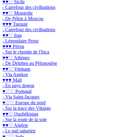
♥♥♡ Sicile
- Carrefour des civilisations
♥♥♡ Mongolie
- De Pékin à Moscou
♥♥♥ Turquie
- Carrefour des civilisations
♥♥♡ Iran
- Légendaire Perse
♥♥♥ Pérou
- Sur le chemin de l'Inca
♥♥♡ Athènes
- De Delphes au Péloponèse
♥♥♡ Vietnam
- Via Angkor
♥♥♥ Mali
- En pays dogon
♥♡♡ Portugal
- Via Saint-Jacques
♥♡♡ Europe du nord
- Sur la trace des Vikings
♥♥♡ Ouzbékistan
- Sur la route de la soie
♥♥♡ Algérie
- Le sud saharien
♥♡♡ Inde