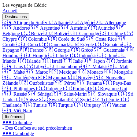
Les voyages de Cédric
Accueil
Destinations
🇿🇦 Afrique du Sud
🇦🇱 Albanie
🇩🇿 Algérie
🇩🇪 Allemagne
🇦🇩 Andorre
🇦🇷 Argentine
🇦🇲 Arménie
🇦🇹 Autriche
🇧🇪
Belgique
🇧🇿 Belize
🇧🇴 Bolivie
🇰🇭 Cambodge
🇨🇳 Chine
🇨🇾
Chypre
🇨🇴 Colombie
🇰🇷 Corée du Sud
🇨🇷 Costa Rica
🇭🇷
Croatie
🇨🇺 Cuba
🇩🇰 Danemark
🇪🇬 Egypte
🇪🇨 Equateur
🇪🇸
Espagne
🇫🇷 France
🇬🇪 Géorgie
🇬🇷 Grèce
🇬🇹 Guatemala
🇭🇳
Honduras
🇭🇺 Hongrie
🇮🇳 Inde
🇮🇩 Indonésie
🇮🇷 Iran
🇮🇪
Irlande
🇮🇸 Islande
🇮🇱 Israël
🇮🇹 Italie
🇯🇵 Japon
🇯🇴 Jordanie
🇱🇦 Laos
🇱🇾 Libye
🇱🇺 Luxembourg
🇲🇾 Malaisie
🇲🇱 Mali
🇲🇹 Malte
🇲🇦 Maroc
🇲🇽 Mexique
🇲🇨 Monaco
🇲🇳 Mongolie
🇲🇪 Monténégro
🇲🇲 Myanmar
🇳🇴 Norvège
🇳🇿 Nouvelle-
Zélande
🇺🇿 Ouzbékistan
🇵🇪 Pérou
🇵🇦 Panama
🇳🇱 Pays-Bas
🇵🇭 Philippines
🇵🇱 Pologne
🇵🇹 Portugal
🇬🇧 Royaume Uni
🇷🇺 Russie
🇸🇳 Sénégal
🇸🇲 Saint-Marin
🇸🇰 Slovaquie
🇱🇰 Sri
Lanka
🇨🇭 Suisse
🇸🇿 Swaziland
🇸🇾 Syrie
🇨🇿 Tchéquie
🇹🇭
Thaïlande
🇹🇳 Tunisie
🇹🇷 Turquie
🇺🇾 Uruguay
🇻🇦 Vatican
🇻🇳 Viêt Nam
Itinéraires
♥♥♥ Colombie
- Des Caraïbes au sud précolombien
♥♥♥ Cambodge