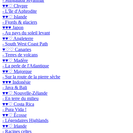
- Mingalaba Myanmar
♥♥♡ Chypre
- L'île d'Aphrodite
♥♥♡ Islande
- Fjords & glaciers
♥♥♥ Japon
- Au pays du soleil levant
♥♥♡ Angleterre
- South West Coast Path
♥♡♡ Canaries
- Terres de volcans
♥♥♡ Madère
- La perle de l'Atlantique
♥♥♡ Majorque
- Sur la route de la pierre sèche
♥♥♥ Indonésie
- Java & Bali
♥♥♡ Nouvelle-Zélande
- En terre du milieu
♥♥♡ Costa Rica
- Pura Vida !
♥♥♡ Écosse
- Légendaires Highlands
♥♥♡ Irlande
- Racines celtes