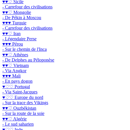
♥♥♡ Sicile
- Carrefour des civilisations
♥♥♡ Mongolie
- De Pékin à Moscou
♥♥♥ Turquie
- Carrefour des civilisations
♥♥♡ Iran
- Légendaire Perse
♥♥♥ Pérou
- Sur le chemin de l'Inca
♥♥♡ Athènes
- De Delphes au Péloponèse
♥♥♡ Vietnam
- Via Angkor
♥♥♥ Mali
- En pays dogon
♥♡♡ Portugal
- Via Saint-Jacques
♥♡♡ Europe du nord
- Sur la trace des Vikings
♥♥♡ Ouzbékistan
- Sur la route de la soie
♥♥♡ Algérie
- Le sud saharien
♥♡♡ Inde