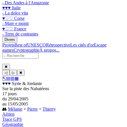
- Des Andes à l'Amazonie
♥♥♥ Italie
- La dolce vita
♥♡♡ Corse
- Mare e monti
♥♡♡ France
- Terre de contrastes
Divers
Projets
Best of
UNESCO
Rétrospective
Les cités d'or
Escape
games
Cryptographie
À propos...
✖
◁
▷
✖
⇱
▤
▥
▦
♥♥♥ Syrie & Jordanie
Sur la piste des Nabatéens
17 jours
du 29/04/2005
au 15/05/2005
👥
Mélanie
+
Pierre
+
Thierry
Aérien
Trace GPS
Géographie