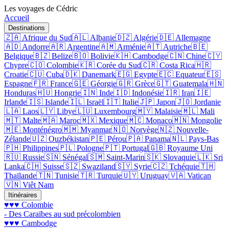
Les voyages de Cédric
Accueil
Destinations
🇿🇦 Afrique du Sud
🇦🇱 Albanie
🇩🇿 Algérie
🇩🇪 Allemagne
🇦🇩 Andorre
🇦🇷 Argentine
🇦🇲 Arménie
🇦🇹 Autriche
🇧🇪
Belgique
🇧🇿 Belize
🇧🇴 Bolivie
🇰🇭 Cambodge
🇨🇳 Chine
🇨🇾
Chypre
🇨🇴 Colombie
🇰🇷 Corée du Sud
🇨🇷 Costa Rica
🇭🇷
Croatie
🇨🇺 Cuba
🇩🇰 Danemark
🇪🇬 Egypte
🇪🇨 Equateur
🇪🇸
Espagne
🇫🇷 France
🇬🇪 Géorgie
🇬🇷 Grèce
🇬🇹 Guatemala
🇭🇳
Honduras
🇭🇺 Hongrie
🇮🇳 Inde
🇮🇩 Indonésie
🇮🇷 Iran
🇮🇪
Irlande
🇮🇸 Islande
🇮🇱 Israël
🇮🇹 Italie
🇯🇵 Japon
🇯🇴 Jordanie
🇱🇦 Laos
🇱🇾 Libye
🇱🇺 Luxembourg
🇲🇾 Malaisie
🇲🇱 Mali
🇲🇹 Malte
🇲🇦 Maroc
🇲🇽 Mexique
🇲🇨 Monaco
🇲🇳 Mongolie
🇲🇪 Monténégro
🇲🇲 Myanmar
🇳🇴 Norvège
🇳🇿 Nouvelle-
Zélande
🇺🇿 Ouzbékistan
🇵🇪 Pérou
🇵🇦 Panama
🇳🇱 Pays-Bas
🇵🇭 Philippines
🇵🇱 Pologne
🇵🇹 Portugal
🇬🇧 Royaume Uni
🇷🇺 Russie
🇸🇳 Sénégal
🇸🇲 Saint-Marin
🇸🇰 Slovaquie
🇱🇰 Sri
Lanka
🇨🇭 Suisse
🇸🇿 Swaziland
🇸🇾 Syrie
🇨🇿 Tchéquie
🇹🇭
Thaïlande
🇹🇳 Tunisie
🇹🇷 Turquie
🇺🇾 Uruguay
🇻🇦 Vatican
🇻🇳 Viêt Nam
Itinéraires
♥♥♥ Colombie
- Des Caraïbes au sud précolombien
♥♥♥ Cambodge