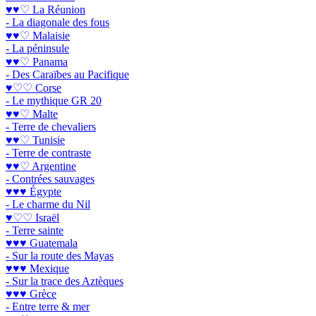
♥♥♡ La Réunion
- La diagonale des fous
♥♥♡ Malaisie
- La péninsule
♥♥♡ Panama
- Des Caraïbes au Pacifique
♥♡♡ Corse
- Le mythique GR 20
♥♥♡ Malte
- Terre de chevaliers
♥♥♡ Tunisie
- Terre de contraste
♥♥♡ Argentine
- Contrées sauvages
♥♥♥ Égypte
- Le charme du Nil
♥♡♡ Israël
- Terre sainte
♥♥♥ Guatemala
- Sur la route des Mayas
♥♥♥ Mexique
- Sur la trace des Aztèques
♥♥♥ Grèce
- Entre terre & mer