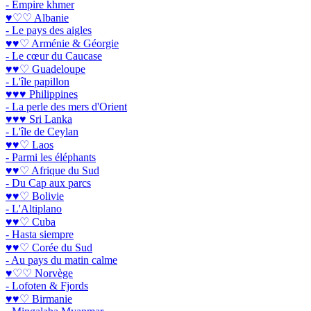
- Empire khmer
♥♡♡ Albanie
- Le pays des aigles
♥♥♡ Arménie & Géorgie
- Le cœur du Caucase
♥♥♡ Guadeloupe
- L'île papillon
♥♥♥ Philippines
- La perle des mers d'Orient
♥♥♥ Sri Lanka
- L'île de Ceylan
♥♥♡ Laos
- Parmi les éléphants
♥♥♡ Afrique du Sud
- Du Cap aux parcs
♥♥♡ Bolivie
- L'Altiplano
♥♥♡ Cuba
- Hasta siempre
♥♥♡ Corée du Sud
- Au pays du matin calme
♥♡♡ Norvège
- Lofoten & Fjords
♥♥♡ Birmanie