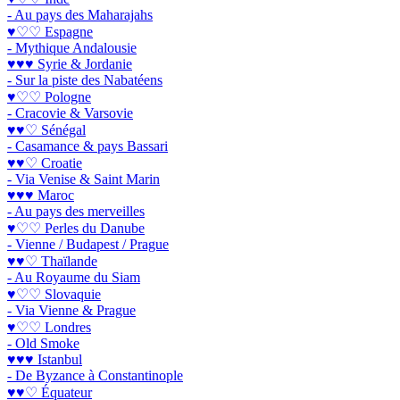
- Au pays des Maharajahs
♥♡♡ Espagne
- Mythique Andalousie
♥♥♥ Syrie & Jordanie
- Sur la piste des Nabatéens
♥♡♡ Pologne
- Cracovie & Varsovie
♥♥♡ Sénégal
- Casamance & pays Bassari
♥♥♡ Croatie
- Via Venise & Saint Marin
♥♥♥ Maroc
- Au pays des merveilles
♥♡♡ Perles du Danube
- Vienne / Budapest / Prague
♥♥♡ Thaïlande
- Au Royaume du Siam
♥♡♡ Slovaquie
- Via Vienne & Prague
♥♡♡ Londres
- Old Smoke
♥♥♥ Istanbul
- De Byzance à Constantinople
♥♥♡ Équateur