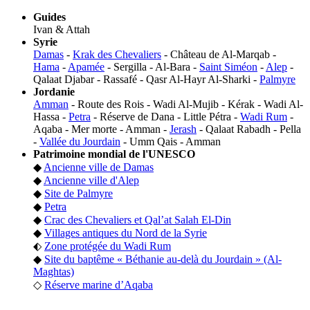
Guides
Ivan & Attah
Syrie
Damas
-
Krak des Chevaliers
- Château de Al-Marqab -
Hama
-
Apamée
- Sergilla - Al-Bara -
Saint Siméon
-
Alep
-
Qalaat Djabar - Rassafé - Qasr Al-Hayr Al-Sharki -
Palmyre
Jordanie
Amman
- Route des Rois - Wadi Al-Mujib - Kérak - Wadi Al-
Hassa -
Petra
- Réserve de Dana - Little Pétra -
Wadi Rum
-
Aqaba - Mer morte - Amman -
Jerash
- Qalaat Rabadh - Pella
-
Vallée du Jourdain
- Umm Qais - Amman
Patrimoine mondial de l'UNESCO
◆
Ancienne ville de Damas
◆
Ancienne ville d'Alep
◆
Site de Palmyre
◆
Petra
◆
Crac des Chevaliers et Qal’at Salah El-Din
◆
Villages antiques du Nord de la Syrie
⬖
Zone protégée du Wadi Rum
◆
Site du baptême « Béthanie au-delà du Jourdain » (Al-
Maghtas)
◇
Réserve marine d’Aqaba