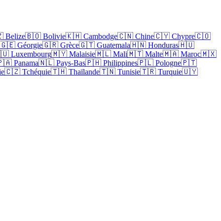
 Belize
🇧🇴 Bolivie
🇰🇭 Cambodge
🇨🇳 Chine
🇨🇾 Chypre
🇨🇴
🇬🇪 Géorgie
🇬🇷 Grèce
🇬🇹 Guatemala
🇭🇳 Honduras
🇭🇺
🇺 Luxembourg
🇲🇾 Malaisie
🇲🇱 Mali
🇲🇹 Malte
🇲🇦 Maroc
🇲🇽
🇦 Panama
🇳🇱 Pays-Bas
🇵🇭 Philippines
🇵🇱 Pologne
🇵🇹
ie
🇨🇿 Tchéquie
🇹🇭 Thaïlande
🇹🇳 Tunisie
🇹🇷 Turquie
🇺🇾