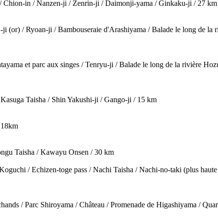
 Chion-in / Nanzen-ji / Zenrin-ji / Daimonji-yama / Ginkaku-ji / 27 km
u-ji (or) / Ryoan-ji / Bambouseraie d'Arashiyama / Balade le long de la 
ayama et parc aux singes / Tenryu-ji / Balade le long de la rivière Ho
 Kasuga Taisha / Shin Yakushi-ji / Gango-ji / 15 km
 / 18km
ongu Taisha / Kawayu Onsen / 30 km
uchi / Echizen-toge pass / Nachi Taisha / Nachi-no-taki (plus haute
rchands / Parc Shiroyama / Château / Promenade de Higashiyama / Quar