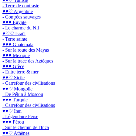
♥♥♡ Tunisie
- Terre de contraste
♥♥♡ Argentine
- Contrées sauvages
♥♥♥ Égypte
- Le charme du Nil
♥♡♡ Israël
- Terre sainte
♥♥♥ Guatemala
- Sur la route des Mayas
♥♥♥ Mexique
- Sur la trace des Aztèques
♥♥♥ Grèce
- Entre terre & mer
♥♥♡ Sicile
- Carrefour des civilisations
♥♥♡ Mongolie
- De Pékin à Moscou
♥♥♥ Turquie
- Carrefour des civilisations
♥♥♡ Iran
- Légendaire Perse
♥♥♥ Pérou
- Sur le chemin de l'Inca
♥♥♡ Athènes