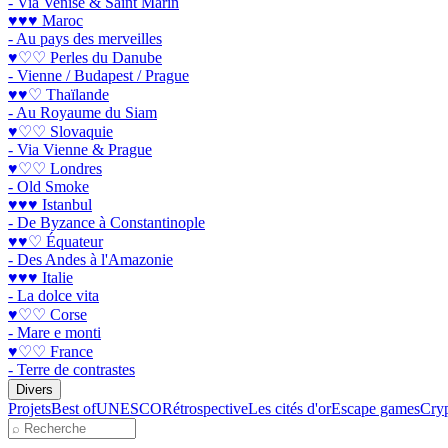
- Via Venise & Saint Marin
♥♥♥ Maroc
- Au pays des merveilles
♥♡♡ Perles du Danube
- Vienne / Budapest / Prague
♥♥♡ Thaïlande
- Au Royaume du Siam
♥♡♡ Slovaquie
- Via Vienne & Prague
♥♡♡ Londres
- Old Smoke
♥♥♥ Istanbul
- De Byzance à Constantinople
♥♥♡ Équateur
- Des Andes à l'Amazonie
♥♥♥ Italie
- La dolce vita
♥♡♡ Corse
- Mare e monti
♥♡♡ France
- Terre de contrastes
Divers
Projets
Best of
UNESCO
Rétrospective
Les cités d'or
Escape games
Cryp