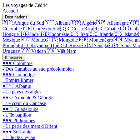
Les voyages de Cédric
Accueil
Destinations
🇿🇦 Afrique du Sud
🇦🇱 Albanie
🇩🇿 Algérie
🇩🇪 Allemagne
🇦🇩
Colombie
🇰🇷 Corée du Sud
🇨🇷 Costa Rica
🇭🇷 Croatie
🇨🇺 Cub
Hongrie
🇮🇳 Inde
🇮🇩 Indonésie
🇮🇷 Iran
🇮🇪 Irlande
🇮🇸 Islande
Mexique
🇲🇨 Monaco
🇲🇳 Mongolie
🇲🇪 Monténégro
🇲🇲 Myanm
Portugal
🇬🇧 Royaume Uni
🇷🇺 Russie
🇸🇳 Sénégal
🇸🇲 Saint-Mar
Uruguay
🇻🇦 Vatican
🇻🇳 Viêt Nam
Itinéraires
♥♥♥ Colombie
- Des Caraïbes au sud précolombien
♥♥♥ Cambodge
- Empire khmer
♥♡♡ Albanie
- Le pays des aigles
♥♥♡ Arménie & Géorgie
- Le cœur du Caucase
♥♥♡ Guadeloupe
- L'île papillon
♥♥♥ Philippines
- La perle des mers d'Orient
♥♥♥ Sri Lanka
- L'île de Ceylan