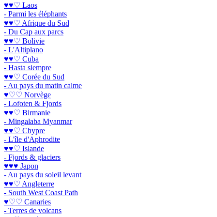
♥♥♡ Laos
- Parmi les éléphants
♥♥♡ Afrique du Sud
- Du Cap aux parcs
♥♥♡ Bolivie
- L'Altiplano
♥♥♡ Cuba
- Hasta siempre
♥♥♡ Corée du Sud
- Au pays du matin calme
♥♡♡ Norvège
- Lofoten & Fjords
♥♥♡ Birmanie
- Mingalaba Myanmar
♥♥♡ Chypre
- L'île d'Aphrodite
♥♥♡ Islande
- Fjords & glaciers
♥♥♥ Japon
- Au pays du soleil levant
♥♥♡ Angleterre
- South West Coast Path
♥♡♡ Canaries
- Terres de volcans