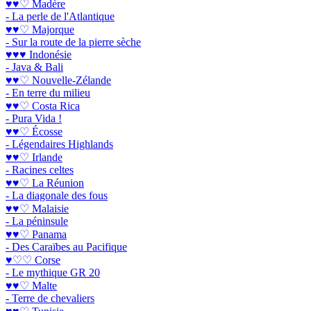
♥♥♡ Madère
- La perle de l'Atlantique
♥♥♡ Majorque
- Sur la route de la pierre sèche
♥♥♥ Indonésie
- Java & Bali
♥♥♡ Nouvelle-Zélande
- En terre du milieu
♥♥♡ Costa Rica
- Pura Vida !
♥♥♡ Écosse
- Légendaires Highlands
♥♥♡ Irlande
- Racines celtes
♥♥♡ La Réunion
- La diagonale des fous
♥♥♡ Malaisie
- La péninsule
♥♥♡ Panama
- Des Caraïbes au Pacifique
♥♡♡ Corse
- Le mythique GR 20
♥♥♡ Malte
- Terre de chevaliers