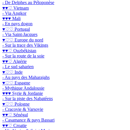
- De Delphes au Péloponèse
♥♥♡ Vietnam
- Via Angkor
♥♥♥ Mali
- En pays dogon
♥♡♡ Portugal
- Via Saint-Jacques
♥♡♡ Europe du nord
- Sur la trace des Vikings
♥♥♡ Ouzbékistan
- Sur la route de la soie
♥♥♡ Algérie
- Le sud saharien
♥♡♡ Inde
- Au pays des Maharajahs
♥♡♡ Espagne
- Mythique Andalousie
♥♥♥ Syrie & Jordanie
- Sur la piste des Nabatéens
♥♡♡ Pologne
- Cracovie & Varsovie
♥♥♡ Sénégal
- Casamance & pays Bassari
♥♥♡ Croatie