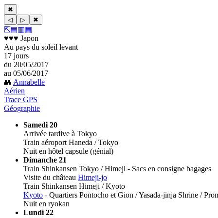
✖
◁
▷
✖
⇱
▤
▥
▦
♥♥♥ Japon
Au pays du soleil levant
17 jours
du 20/05/2017
au 05/06/2017
👥
Annabelle
Aérien
Trace GPS
Géographie
Samedi 20
Arrivée tardive à Tokyo
Train aéroport Haneda / Tokyo
Nuit en hôtel capsule (génial)
Dimanche 21
Train Shinkansen Tokyo / Himeji - Sacs en consigne bagages
Visite du château
Himeji-jo
Train Shinkansen Himeji / Kyoto
Kyoto
- Quartiers Pontocho et Gion / Yasada-jinja Shrine / Pr
Nuit en ryokan
Lundi 22