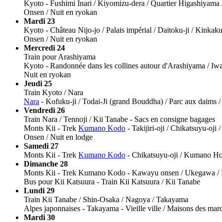
Kyoto - Fushimi Inari / Kiyomizu-dera / Quartier Higashiyama /
Onsen / Nuit en ryokan
Mardi 23
Kyoto - Château Nijo-jo / Palais impérial / Daitoku-ji / Kinkak
Onsen / Nuit en ryokan
Mercredi 24
Train pour Arashiyama
Kyoto - Randonnée dans les collines autour d'Arashiyama / Iwat
Nuit en ryokan
Jeudi 25
Train Kyoto / Nara
Nara
- Kofuku-ji / Todai-Ji (grand Bouddha) / Parc aux daims /
Vendredi 26
Train Nara / Tennoji / Kii Tanabe - Sacs en consigne bagages
Monts Kii - Trek
Kumano Kodo
- Takijiri-oji / Chikatsuyu-oji
Onsen / Nuit en lodge
Samedi 27
Monts Kii - Trek
Kumano Kodo
- Chikatsuyu-oji / Kumano H
Dimanche 28
Monts Kii - Trek Kumano Kodo - Kawayu onsen / Ukegawa / Kog
Bus pour Kii Katsuura - Train Kii Katsuura / Kii Tanabe
Lundi 29
Train Kii Tanabe / Shin-Osaka / Nagoya / Takayama
Alpes japonnaises - Takayama - Vieille ville / Maisons des ma
Mardi 30