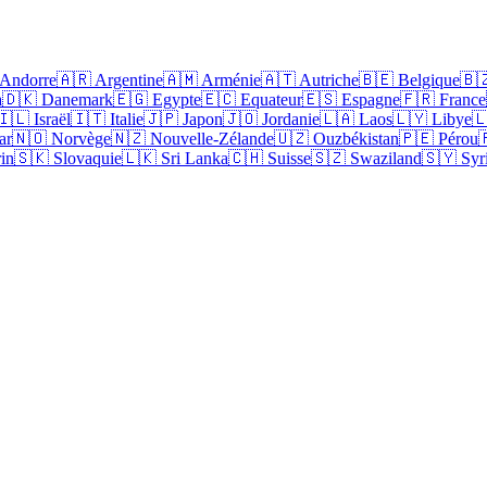
 Andorre
🇦🇷 Argentine
🇦🇲 Arménie
🇦🇹 Autriche
🇧🇪 Belgique
🇧
a
🇩🇰 Danemark
🇪🇬 Egypte
🇪🇨 Equateur
🇪🇸 Espagne
🇫🇷 France
🇮🇱 Israël
🇮🇹 Italie
🇯🇵 Japon
🇯🇴 Jordanie
🇱🇦 Laos
🇱🇾 Libye

ar
🇳🇴 Norvège
🇳🇿 Nouvelle-Zélande
🇺🇿 Ouzbékistan
🇵🇪 Pérou

in
🇸🇰 Slovaquie
🇱🇰 Sri Lanka
🇨🇭 Suisse
🇸🇿 Swaziland
🇸🇾 Syr