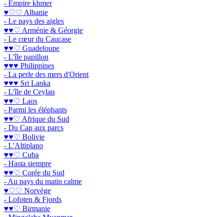
- Empire khmer
♥♡♡ Albanie
- Le pays des aigles
♥♥♡ Arménie & Géorgie
- Le cœur du Caucase
♥♥♡ Guadeloupe
- L'île papillon
♥♥♥ Philippines
- La perle des mers d'Orient
♥♥♥ Sri Lanka
- L'île de Ceylan
♥♥♡ Laos
- Parmi les éléphants
♥♥♡ Afrique du Sud
- Du Cap aux parcs
♥♥♡ Bolivie
- L'Altiplano
♥♥♡ Cuba
- Hasta siempre
♥♥♡ Corée du Sud
- Au pays du matin calme
♥♡♡ Norvège
- Lofoten & Fjords
♥♥♡ Birmanie