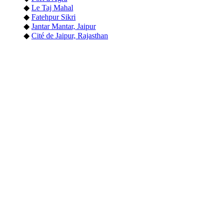
◆
Le Taj Mahal
◆
Fatehpur Sikri
◆
Jantar Mantar, Jaipur
◆
Cité de Jaipur, Rajasthan