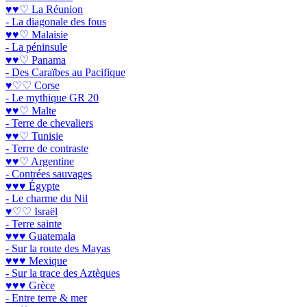
♥♥♡ La Réunion
- La diagonale des fous
♥♥♡ Malaisie
- La péninsule
♥♥♡ Panama
- Des Caraïbes au Pacifique
♥♡♡ Corse
- Le mythique GR 20
♥♥♡ Malte
- Terre de chevaliers
♥♥♡ Tunisie
- Terre de contraste
♥♥♡ Argentine
- Contrées sauvages
♥♥♥ Égypte
- Le charme du Nil
♥♡♡ Israël
- Terre sainte
♥♥♥ Guatemala
- Sur la route des Mayas
♥♥♥ Mexique
- Sur la trace des Aztèques
♥♥♥ Grèce
- Entre terre & mer