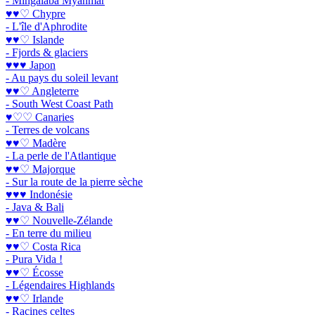
- Mingalaba Myanmar
♥♥♡ Chypre
- L'île d'Aphrodite
♥♥♡ Islande
- Fjords & glaciers
♥♥♥ Japon
- Au pays du soleil levant
♥♥♡ Angleterre
- South West Coast Path
♥♡♡ Canaries
- Terres de volcans
♥♥♡ Madère
- La perle de l'Atlantique
♥♥♡ Majorque
- Sur la route de la pierre sèche
♥♥♥ Indonésie
- Java & Bali
♥♥♡ Nouvelle-Zélande
- En terre du milieu
♥♥♡ Costa Rica
- Pura Vida !
♥♥♡ Écosse
- Légendaires Highlands
♥♥♡ Irlande
- Racines celtes