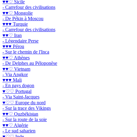
♥♥♡ Sicile
- Carrefour des civilisations
♥♥♡ Mongolie
- De Pékin à Moscou
♥♥♥ Turquie
- Carrefour des civilisations
♥♥♡ Iran
- Légendaire Perse
♥♥♥ Pérou
- Sur le chemin de l'Inca
♥♥♡ Athènes
- De Delphes au Péloponèse
♥♥♡ Vietnam
- Via Angkor
♥♥♥ Mali
- En pays dogon
♥♡♡ Portugal
- Via Saint-Jacques
♥♡♡ Europe du nord
- Sur la trace des Vikings
♥♥♡ Ouzbékistan
- Sur la route de la soie
♥♥♡ Algérie
- Le sud saharien
♥♡♡ Inde