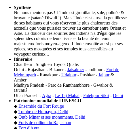
Synthèse
Ne nous mentons pas ! L'Inde est grouillante, sale, polluée &
bruyante (satané Diwali !). Mais l'Inde c'est aussi la gentillesse
de ses habitants qui vous réservent le plus chaleureux des
accueils que vous puissiez trouver au carrefour entre Orient et
Asie. La douceur des sourires des Indiens n'a d'égal que les
splendides coloris de leurs tissus et la beauté de leurs
majestueux forts moyen-âgeux. L'Inde envoûte aussi par ses
épices, ses mosquées et ses temples tous accessibles au
voyageur curieux...
Itinéraire
Chauffeur : Singh en Toyota Qualis
Delhi - Rajasthan - Bikaner -
Jaisalmer
- Jodhpur -
Fort de
Mehrangarh
- Ranakpur -
Udaipur
- Pushkar -
Jaipur
&
Amber
Madhya Pradesh - Parc de Ranthambhore - Gwalior &
Orchhâ
Uttar Pradesh -
Agra
-
Le Taj Mahal
-
Fatehpur Sikri
-
Delhi
Patrimoine mondial de l'UNESCO
◆
Ensemble du Fort Rouge
◆
Tombe de Humayun, Delhi
◆
Qutb Minar et ses monuments, Delhi
◆
Forts de colline du Rajasthan
◆
Fort d'Agra