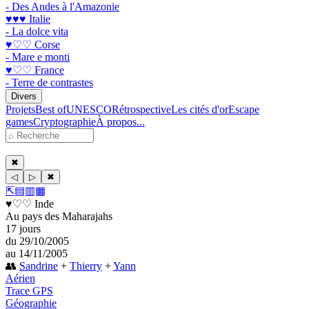
- Des Andes à l'Amazonie
♥♥♥ Italie
- La dolce vita
♥♡♡ Corse
- Mare e monti
♥♡♡ France
- Terre de contrastes
Divers
Projets
Best of
UNESCO
Rétrospective
Les cités d'or
Escape
games
Cryptographie
À propos...
✖
◁
▷
✖
⇱
▤
▥
▦
♥♡♡ Inde
Au pays des Maharajahs
17 jours
du 29/10/2005
au 14/11/2005
👥
Sandrine
+
Thierry
+
Yann
Aérien
Trace GPS
Géographie