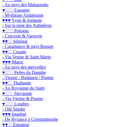
- Au pays des Maharajahs
♥♡♡ Espagne
- Mythique Andalousie
♥♥♥ Syrie & Jordanie
- Sur la piste des Nabatéens
♥♡♡ Pologne
- Cracovie & Varsovie
♥♥♡ Sénégal
- Casamance & pays Bassari
♥♥♡ Croatie
- Via Venise & Saint Marin
♥♥♥ Maroc
- Au pays des merveilles
♥♡♡ Perles du Danube
- Vienne / Budapest / Prague
♥♥♡ Thaïlande
- Au Royaume du Siam
♥♡♡ Slovaquie
- Via Vienne & Prague
♥♡♡ Londres
- Old Smoke
♥♥♥ Istanbul
- De Byzance à Constantinople
♥♥♡ Équateur