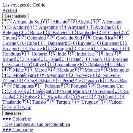
Les voyages de Cédric
Accueil
Destinations
🇿🇦 Afrique du Sud
🇦🇱 Albanie
🇩🇿 Algérie
🇩🇪 Allemagne
🇦🇩 Andorre
🇦🇷 Argentine
🇦🇲 Arménie
🇦🇹 Autriche
🇧🇪
Belgique
🇧🇿 Belize
🇧🇴 Bolivie
🇰🇭 Cambodge
🇨🇳 Chine
🇨🇾
Chypre
🇨🇴 Colombie
🇰🇷 Corée du Sud
🇨🇷 Costa Rica
🇭🇷
Croatie
🇨🇺 Cuba
🇩🇰 Danemark
🇪🇬 Egypte
🇪🇨 Equateur
🇪🇸
Espagne
🇫🇷 France
🇬🇪 Géorgie
🇬🇷 Grèce
🇬🇹 Guatemala
🇭🇳
Honduras
🇭🇺 Hongrie
🇮🇳 Inde
🇮🇩 Indonésie
🇮🇷 Iran
🇮🇪
Irlande
🇮🇸 Islande
🇮🇱 Israël
🇮🇹 Italie
🇯🇵 Japon
🇯🇴 Jordanie
🇱🇦 Laos
🇱🇾 Libye
🇱🇺 Luxembourg
🇲🇾 Malaisie
🇲🇱 Mali
🇲🇹 Malte
🇲🇦 Maroc
🇲🇽 Mexique
🇲🇨 Monaco
🇲🇳 Mongolie
🇲🇪 Monténégro
🇲🇲 Myanmar
🇳🇴 Norvège
🇳🇿 Nouvelle-
Zélande
🇺🇿 Ouzbékistan
🇵🇪 Pérou
🇵🇦 Panama
🇳🇱 Pays-Bas
🇵🇭 Philippines
🇵🇱 Pologne
🇵🇹 Portugal
🇬🇧 Royaume Uni
🇷🇺 Russie
🇸🇳 Sénégal
🇸🇲 Saint-Marin
🇸🇰 Slovaquie
🇱🇰 Sri
Lanka
🇨🇭 Suisse
🇸🇿 Swaziland
🇸🇾 Syrie
🇨🇿 Tchéquie
🇹🇭
Thaïlande
🇹🇳 Tunisie
🇹🇷 Turquie
🇺🇾 Uruguay
🇻🇦 Vatican
🇻🇳 Viêt Nam
Itinéraires
♥♥♥ Colombie
- Des Caraïbes au sud précolombien
♥♥♥ Cambodge