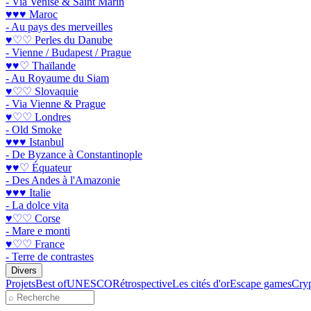
- Via Venise & Saint Marin
♥♥♥ Maroc
- Au pays des merveilles
♥♡♡ Perles du Danube
- Vienne / Budapest / Prague
♥♥♡ Thaïlande
- Au Royaume du Siam
♥♡♡ Slovaquie
- Via Vienne & Prague
♥♡♡ Londres
- Old Smoke
♥♥♥ Istanbul
- De Byzance à Constantinople
♥♥♡ Équateur
- Des Andes à l'Amazonie
♥♥♥ Italie
- La dolce vita
♥♡♡ Corse
- Mare e monti
♥♡♡ France
- Terre de contrastes
Divers
Projets
Best of
UNESCO
Rétrospective
Les cités d'or
Escape games
Cryp