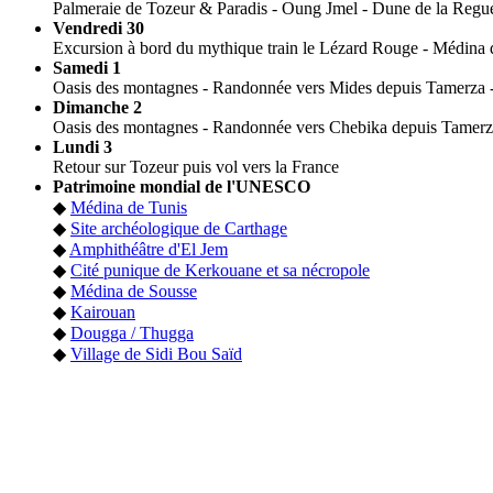
Palmeraie de Tozeur & Paradis - Oung Jmel - Dune de la Regue
Vendredi 30
Excursion à bord du mythique train le Lézard Rouge - Médina 
Samedi 1
Oasis des montagnes - Randonnée vers Mides depuis Tamerza 
Dimanche 2
Oasis des montagnes - Randonnée vers Chebika depuis Tamerza -
Lundi 3
Retour sur Tozeur puis vol vers la France
Patrimoine mondial de l'UNESCO
◆
Médina de Tunis
◆
Site archéologique de Carthage
◆
Amphithéâtre d'El Jem
◆
Cité punique de Kerkouane et sa nécropole
◆
Médina de Sousse
◆
Kairouan
◆
Dougga / Thugga
◆
Village de Sidi Bou Saïd