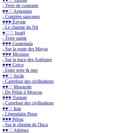
♥♥♡ Tunisie
- Terre de contraste
♥♥♡ Argentine
- Contrées sauvages
♥♥♥ Égypte
- Le charme du Nil
♥♡♡ Israël
- Terre sainte
♥♥♥ Guatemala
- Sur la route des Mayas
♥♥♥ Mexique
- Sur la trace des Aztèques
♥♥♥ Grèce
- Entre terre & mer
♥♥♡ Sicile
- Carrefour des civilisations
♥♥♡ Mongolie
- De Pékin à Moscou
♥♥♥ Turquie
- Carrefour des civilisations
♥♥♡ Iran
- Légendaire Perse
♥♥♥ Pérou
- Sur le chemin de l'Inca
♥♥♡ Athènes