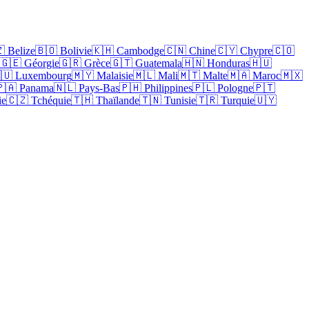
 Belize
🇧🇴 Bolivie
🇰🇭 Cambodge
🇨🇳 Chine
🇨🇾 Chypre
🇨🇴
🇬🇪 Géorgie
🇬🇷 Grèce
🇬🇹 Guatemala
🇭🇳 Honduras
🇭🇺
🇺 Luxembourg
🇲🇾 Malaisie
🇲🇱 Mali
🇲🇹 Malte
🇲🇦 Maroc
🇲🇽
🇦 Panama
🇳🇱 Pays-Bas
🇵🇭 Philippines
🇵🇱 Pologne
🇵🇹
ie
🇨🇿 Tchéquie
🇹🇭 Thaïlande
🇹🇳 Tunisie
🇹🇷 Turquie
🇺🇾