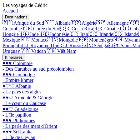
Les voyages de Cédric
Accueil
Destinations
🇿🇦 Afrique du Sud
🇦🇱 Albanie
🇩🇿 Algérie
🇩🇪 Allemagne
🇦🇩
Colombie
🇰🇷 Corée du Sud
🇨🇷 Costa Rica
🇭🇷 Croatie
🇨🇺 Cub
Hongrie
🇮🇳 Inde
🇮🇩 Indonésie
🇮🇷 Iran
🇮🇪 Irlande
🇮🇸 Islande
Mexique
🇲🇨 Monaco
🇲🇳 Mongolie
🇲🇪 Monténégro
🇲🇲 Myanm
Portugal
🇬🇧 Royaume Uni
🇷🇺 Russie
🇸🇳 Sénégal
🇸🇲 Saint-Mar
Uruguay
🇻🇦 Vatican
🇻🇳 Viêt Nam
Itinéraires
♥♥♥ Colombie
- Des Caraïbes au sud précolombien
♥♥♥ Cambodge
- Empire khmer
♥♡♡ Albanie
- Le pays des aigles
♥♥♡ Arménie & Géorgie
- Le cœur du Caucase
♥♥♡ Guadeloupe
- L'île papillon
♥♥♥ Philippines
- La perle des mers d'Orient
♥♥♥ Sri Lanka
- L'île de Ceylan