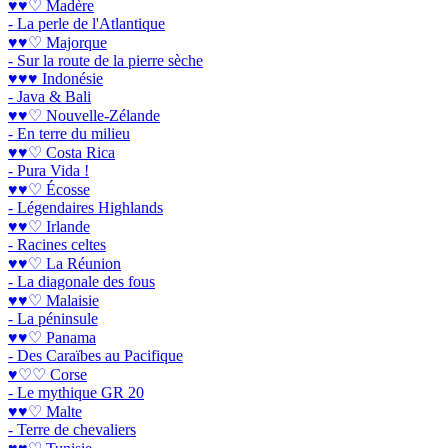
♥♥♡ Madère
- La perle de l'Atlantique
♥♥♡ Majorque
- Sur la route de la pierre sèche
♥♥♥ Indonésie
- Java & Bali
♥♥♡ Nouvelle-Zélande
- En terre du milieu
♥♥♡ Costa Rica
- Pura Vida !
♥♥♡ Écosse
- Légendaires Highlands
♥♥♡ Irlande
- Racines celtes
♥♥♡ La Réunion
- La diagonale des fous
♥♥♡ Malaisie
- La péninsule
♥♥♡ Panama
- Des Caraïbes au Pacifique
♥♡♡ Corse
- Le mythique GR 20
♥♥♡ Malte
- Terre de chevaliers