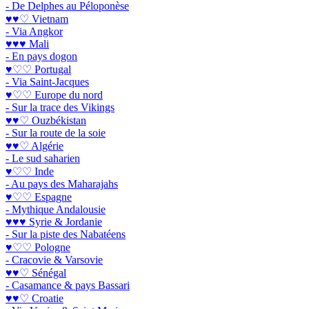
- De Delphes au Péloponèse
♥♥♡ Vietnam
- Via Angkor
♥♥♥ Mali
- En pays dogon
♥♡♡ Portugal
- Via Saint-Jacques
♥♡♡ Europe du nord
- Sur la trace des Vikings
♥♥♡ Ouzbékistan
- Sur la route de la soie
♥♥♡ Algérie
- Le sud saharien
♥♡♡ Inde
- Au pays des Maharajahs
♥♡♡ Espagne
- Mythique Andalousie
♥♥♥ Syrie & Jordanie
- Sur la piste des Nabatéens
♥♡♡ Pologne
- Cracovie & Varsovie
♥♥♡ Sénégal
- Casamance & pays Bassari
♥♥♡ Croatie