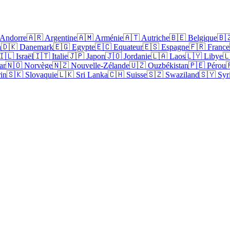
 Andorre
🇦🇷 Argentine
🇦🇲 Arménie
🇦🇹 Autriche
🇧🇪 Belgique
🇧
a
🇩🇰 Danemark
🇪🇬 Egypte
🇪🇨 Equateur
🇪🇸 Espagne
🇫🇷 France
🇮🇱 Israël
🇮🇹 Italie
🇯🇵 Japon
🇯🇴 Jordanie
🇱🇦 Laos
🇱🇾 Libye

ar
🇳🇴 Norvège
🇳🇿 Nouvelle-Zélande
🇺🇿 Ouzbékistan
🇵🇪 Pérou

in
🇸🇰 Slovaquie
🇱🇰 Sri Lanka
🇨🇭 Suisse
🇸🇿 Swaziland
🇸🇾 Syr