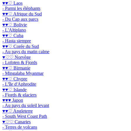
♥♥♡ Laos
- Parmi les éléphants
♥♥♡ Afrique du Sud
- Du Cap aux parcs
♥♥♡ Bolivie
- L'Altiplano
♥♥♡ Cuba
- Hasta siempre
♥♥♡ Corée du Sud
- Au pays du matin calme
♥♡♡ Norvège
- Lofoten & Fjords
♥♥♡ Birmanie
- Mingalaba Myanmar
♥♥♡ Chypre
- L'île d'Aphrodite
♥♥♡ Islande
- Fjords & glaciers
♥♥♥ Japon
- Au pays du soleil levant
♥♥♡ Angleterre
- South West Coast Path
♥♡♡ Canaries
- Terres de volcans