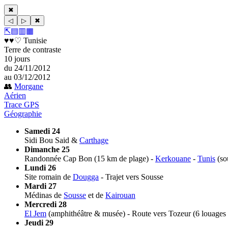
✖
◁
▷
✖
⇱
▤
▥
▦
♥♥♡ Tunisie
Terre de contraste
10 jours
du 24/11/2012
au 03/12/2012
👥
Morgane
Aérien
Trace GPS
Géographie
Samedi 24
Sidi Bou Said &
Carthage
Dimanche 25
Randonnée Cap Bon (15 km de plage) -
Kerkouane
-
Tunis
(so
Lundi 26
Site romain de
Dougga
- Trajet vers Sousse
Mardi 27
Médinas de
Sousse
et de
Kairouan
Mercredi 28
El Jem
(amphithéâtre & musée) - Route vers Tozeur (6 louages 
Jeudi 29