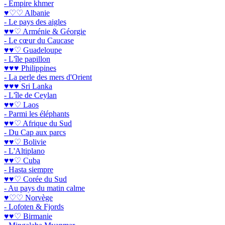
- Empire khmer
♥♡♡ Albanie
- Le pays des aigles
♥♥♡ Arménie & Géorgie
- Le cœur du Caucase
♥♥♡ Guadeloupe
- L'île papillon
♥♥♥ Philippines
- La perle des mers d'Orient
♥♥♥ Sri Lanka
- L'île de Ceylan
♥♥♡ Laos
- Parmi les éléphants
♥♥♡ Afrique du Sud
- Du Cap aux parcs
♥♥♡ Bolivie
- L'Altiplano
♥♥♡ Cuba
- Hasta siempre
♥♥♡ Corée du Sud
- Au pays du matin calme
♥♡♡ Norvège
- Lofoten & Fjords
♥♥♡ Birmanie