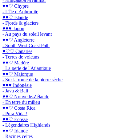
- Mingalaba Myanmar
♥♥♡ Chypre
- L'île d'Aphrodite
♥♥♡ Islande
- Fjords & glaciers
♥♥♥ Japon
- Au pays du soleil levant
♥♥♡ Angleterre
- South West Coast Path
♥♡♡ Canaries
- Terres de volcans
♥♥♡ Madère
- La perle de l'Atlantique
♥♥♡ Majorque
- Sur la route de la pierre sèche
♥♥♥ Indonésie
- Java & Bali
♥♥♡ Nouvelle-Zélande
- En terre du milieu
♥♥♡ Costa Rica
- Pura Vida !
♥♥♡ Écosse
- Légendaires Highlands
♥♥♡ Irlande
- Racines celtes