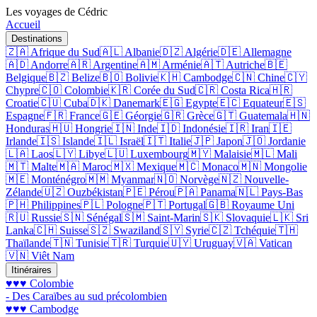
Les voyages de Cédric
Accueil
Destinations
🇿🇦 Afrique du Sud
🇦🇱 Albanie
🇩🇿 Algérie
🇩🇪 Allemagne
🇦🇩 Andorre
🇦🇷 Argentine
🇦🇲 Arménie
🇦🇹 Autriche
🇧🇪
Belgique
🇧🇿 Belize
🇧🇴 Bolivie
🇰🇭 Cambodge
🇨🇳 Chine
🇨🇾
Chypre
🇨🇴 Colombie
🇰🇷 Corée du Sud
🇨🇷 Costa Rica
🇭🇷
Croatie
🇨🇺 Cuba
🇩🇰 Danemark
🇪🇬 Egypte
🇪🇨 Equateur
🇪🇸
Espagne
🇫🇷 France
🇬🇪 Géorgie
🇬🇷 Grèce
🇬🇹 Guatemala
🇭🇳
Honduras
🇭🇺 Hongrie
🇮🇳 Inde
🇮🇩 Indonésie
🇮🇷 Iran
🇮🇪
Irlande
🇮🇸 Islande
🇮🇱 Israël
🇮🇹 Italie
🇯🇵 Japon
🇯🇴 Jordanie
🇱🇦 Laos
🇱🇾 Libye
🇱🇺 Luxembourg
🇲🇾 Malaisie
🇲🇱 Mali
🇲🇹 Malte
🇲🇦 Maroc
🇲🇽 Mexique
🇲🇨 Monaco
🇲🇳 Mongolie
🇲🇪 Monténégro
🇲🇲 Myanmar
🇳🇴 Norvège
🇳🇿 Nouvelle-
Zélande
🇺🇿 Ouzbékistan
🇵🇪 Pérou
🇵🇦 Panama
🇳🇱 Pays-Bas
🇵🇭 Philippines
🇵🇱 Pologne
🇵🇹 Portugal
🇬🇧 Royaume Uni
🇷🇺 Russie
🇸🇳 Sénégal
🇸🇲 Saint-Marin
🇸🇰 Slovaquie
🇱🇰 Sri
Lanka
🇨🇭 Suisse
🇸🇿 Swaziland
🇸🇾 Syrie
🇨🇿 Tchéquie
🇹🇭
Thaïlande
🇹🇳 Tunisie
🇹🇷 Turquie
🇺🇾 Uruguay
🇻🇦 Vatican
🇻🇳 Viêt Nam
Itinéraires
♥♥♥ Colombie
- Des Caraïbes au sud précolombien
♥♥♥ Cambodge