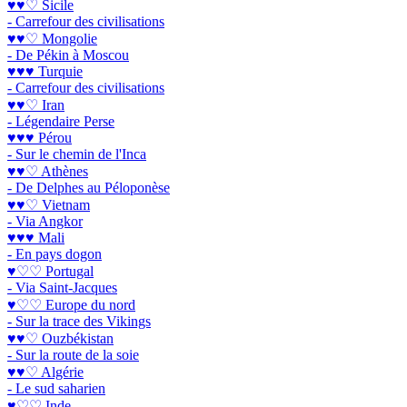
♥♥♡ Sicile
- Carrefour des civilisations
♥♥♡ Mongolie
- De Pékin à Moscou
♥♥♥ Turquie
- Carrefour des civilisations
♥♥♡ Iran
- Légendaire Perse
♥♥♥ Pérou
- Sur le chemin de l'Inca
♥♥♡ Athènes
- De Delphes au Péloponèse
♥♥♡ Vietnam
- Via Angkor
♥♥♥ Mali
- En pays dogon
♥♡♡ Portugal
- Via Saint-Jacques
♥♡♡ Europe du nord
- Sur la trace des Vikings
♥♥♡ Ouzbékistan
- Sur la route de la soie
♥♥♡ Algérie
- Le sud saharien
♥♡♡ Inde