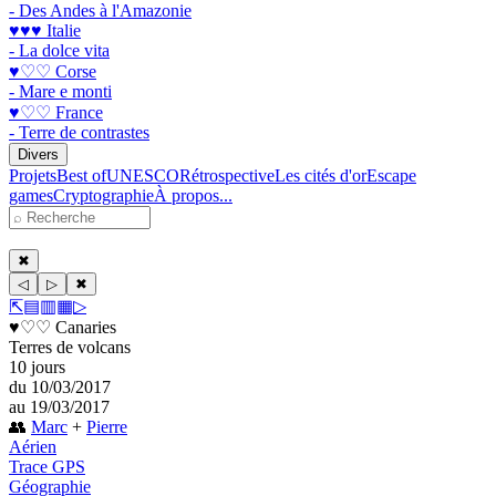
- Des Andes à l'Amazonie
♥♥♥ Italie
- La dolce vita
♥♡♡ Corse
- Mare e monti
♥♡♡ France
- Terre de contrastes
Divers
Projets
Best of
UNESCO
Rétrospective
Les cités d'or
Escape
games
Cryptographie
À propos...
✖
◁
▷
✖
⇱
▤
▥
▦
▷
♥♡♡ Canaries
Terres de volcans
10 jours
du 10/03/2017
au 19/03/2017
👥
Marc
+
Pierre
Aérien
Trace GPS
Géographie