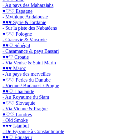
- Au pays des Maharajahs
♥♡♡ Espagne
- Mythique Andalousie
♥♥♥ Syrie & Jordanie
- Sur la piste des Nabatéens
♥♡♡ Pologne
- Cracovie & Varsovie
♥♥♡ Sénégal
- Casamance & pays Bassari
♥♥♡ Croatie
- Via Venise & Saint Marin
♥♥♥ Maroc
- Au pays des merveilles
♥♡♡ Perles du Danube
- Vienne / Budapest / Prague
♥♥♡ Thaïlande
- Au Royaume du Siam
♥♡♡ Slovaquie
- Via Vienne & Prague
♥♡♡ Londres
- Old Smoke
♥♥♥ Istanbul
- De Byzance à Constantinople
♥♥♡ Équateur