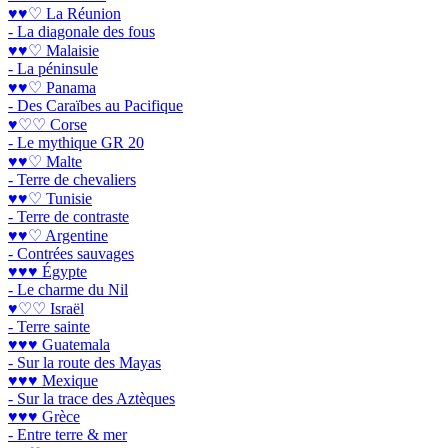
♥♥♡ La Réunion
- La diagonale des fous
♥♥♡ Malaisie
- La péninsule
♥♥♡ Panama
- Des Caraïbes au Pacifique
♥♡♡ Corse
- Le mythique GR 20
♥♥♡ Malte
- Terre de chevaliers
♥♥♡ Tunisie
- Terre de contraste
♥♥♡ Argentine
- Contrées sauvages
♥♥♥ Égypte
- Le charme du Nil
♥♡♡ Israël
- Terre sainte
♥♥♥ Guatemala
- Sur la route des Mayas
♥♥♥ Mexique
- Sur la trace des Aztèques
♥♥♥ Grèce
- Entre terre & mer