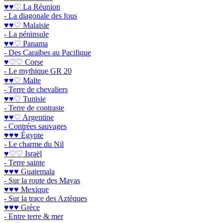
♥♥♡ La Réunion
- La diagonale des fous
♥♥♡ Malaisie
- La péninsule
♥♥♡ Panama
- Des Caraïbes au Pacifique
♥♡♡ Corse
- Le mythique GR 20
♥♥♡ Malte
- Terre de chevaliers
♥♥♡ Tunisie
- Terre de contraste
♥♥♡ Argentine
- Contrées sauvages
♥♥♥ Égypte
- Le charme du Nil
♥♡♡ Israël
- Terre sainte
♥♥♥ Guatemala
- Sur la route des Mayas
♥♥♥ Mexique
- Sur la trace des Aztèques
♥♥♥ Grèce
- Entre terre & mer