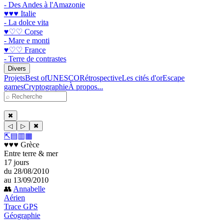
- Des Andes à l'Amazonie
♥♥♥ Italie
- La dolce vita
♥♡♡ Corse
- Mare e monti
♥♡♡ France
- Terre de contrastes
Divers
Projets
Best of
UNESCO
Rétrospective
Les cités d'or
Escape
games
Cryptographie
À propos...
✖
◁
▷
✖
⇱
▤
▥
▦
♥♥♥ Grèce
Entre terre & mer
17 jours
du 28/08/2010
au 13/09/2010
👥
Annabelle
Aérien
Trace GPS
Géographie