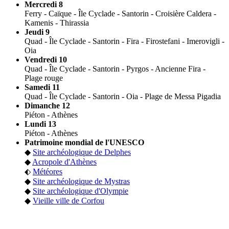
Mercredi 8
Ferry - Caïque - Île Cyclade - Santorin - Croisière Caldera -
Kamenis - Thirassia
Jeudi 9
Quad - Île Cyclade - Santorin - Fira - Firostefani - Imerovigli -
Oia
Vendredi 10
Quad - Île Cyclade - Santorin - Pyrgos - Ancienne Fira -
Plage rouge
Samedi 11
Quad - Île Cyclade - Santorin - Oia - Plage de Messa Pigadia
Dimanche 12
Piéton - Athènes
Lundi 13
Piéton - Athènes
Patrimoine mondial de l'UNESCO
◆
Site archéologique de Delphes
◆
Acropole d'Athènes
⬖
Météores
◆
Site archéologique de Mystras
◆
Site archéologique d'Olympie
◆
Vieille ville de Corfou