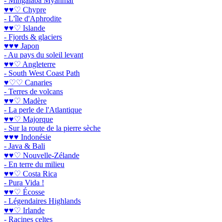
- Mingalaba Myanmar
♥♥♡ Chypre
- L'île d'Aphrodite
♥♥♡ Islande
- Fjords & glaciers
♥♥♥ Japon
- Au pays du soleil levant
♥♥♡ Angleterre
- South West Coast Path
♥♡♡ Canaries
- Terres de volcans
♥♥♡ Madère
- La perle de l'Atlantique
♥♥♡ Majorque
- Sur la route de la pierre sèche
♥♥♥ Indonésie
- Java & Bali
♥♥♡ Nouvelle-Zélande
- En terre du milieu
♥♥♡ Costa Rica
- Pura Vida !
♥♥♡ Écosse
- Légendaires Highlands
♥♥♡ Irlande
- Racines celtes