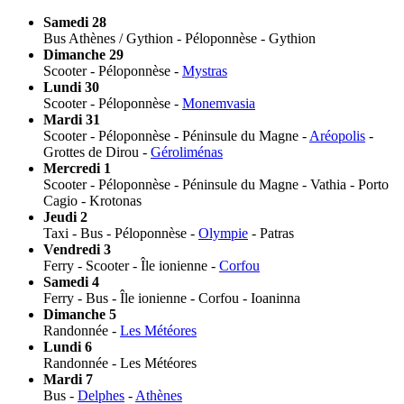
Samedi 28
Bus Athènes / Gythion - Péloponnèse - Gythion
Dimanche 29
Scooter - Péloponnèse -
Mystras
Lundi 30
Scooter - Péloponnèse -
Monemvasia
Mardi 31
Scooter - Péloponnèse - Péninsule du Magne -
Aréopolis
-
Grottes de Dirou -
Géroliménas
Mercredi 1
Scooter - Péloponnèse - Péninsule du Magne - Vathia - Porto
Cagio - Krotonas
Jeudi 2
Taxi - Bus - Péloponnèse -
Olympie
- Patras
Vendredi 3
Ferry - Scooter - Île ionienne -
Corfou
Samedi 4
Ferry - Bus - Île ionienne - Corfou - Ioaninna
Dimanche 5
Randonnée -
Les Météores
Lundi 6
Randonnée - Les Météores
Mardi 7
Bus -
Delphes
-
Athènes