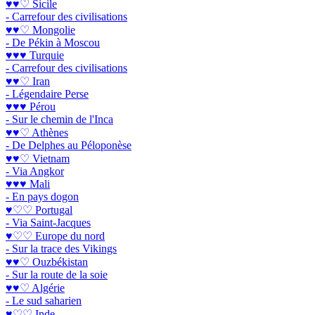
♥♥♡ Sicile
- Carrefour des civilisations
♥♥♡ Mongolie
- De Pékin à Moscou
♥♥♥ Turquie
- Carrefour des civilisations
♥♥♡ Iran
- Légendaire Perse
♥♥♥ Pérou
- Sur le chemin de l'Inca
♥♥♡ Athènes
- De Delphes au Péloponèse
♥♥♡ Vietnam
- Via Angkor
♥♥♥ Mali
- En pays dogon
♥♡♡ Portugal
- Via Saint-Jacques
♥♡♡ Europe du nord
- Sur la trace des Vikings
♥♥♡ Ouzbékistan
- Sur la route de la soie
♥♥♡ Algérie
- Le sud saharien
♥♡♡ Inde