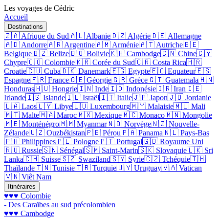
Les voyages de Cédric
Accueil
Destinations
🇿🇦 Afrique du Sud
🇦🇱 Albanie
🇩🇿 Algérie
🇩🇪 Allemagne
🇦🇩 Andorre
🇦🇷 Argentine
🇦🇲 Arménie
🇦🇹 Autriche
🇧🇪
Belgique
🇧🇿 Belize
🇧🇴 Bolivie
🇰🇭 Cambodge
🇨🇳 Chine
🇨🇾
Chypre
🇨🇴 Colombie
🇰🇷 Corée du Sud
🇨🇷 Costa Rica
🇭🇷
Croatie
🇨🇺 Cuba
🇩🇰 Danemark
🇪🇬 Egypte
🇪🇨 Equateur
🇪🇸
Espagne
🇫🇷 France
🇬🇪 Géorgie
🇬🇷 Grèce
🇬🇹 Guatemala
🇭🇳
Honduras
🇭🇺 Hongrie
🇮🇳 Inde
🇮🇩 Indonésie
🇮🇷 Iran
🇮🇪
Irlande
🇮🇸 Islande
🇮🇱 Israël
🇮🇹 Italie
🇯🇵 Japon
🇯🇴 Jordanie
🇱🇦 Laos
🇱🇾 Libye
🇱🇺 Luxembourg
🇲🇾 Malaisie
🇲🇱 Mali
🇲🇹 Malte
🇲🇦 Maroc
🇲🇽 Mexique
🇲🇨 Monaco
🇲🇳 Mongolie
🇲🇪 Monténégro
🇲🇲 Myanmar
🇳🇴 Norvège
🇳🇿 Nouvelle-
Zélande
🇺🇿 Ouzbékistan
🇵🇪 Pérou
🇵🇦 Panama
🇳🇱 Pays-Bas
🇵🇭 Philippines
🇵🇱 Pologne
🇵🇹 Portugal
🇬🇧 Royaume Uni
🇷🇺 Russie
🇸🇳 Sénégal
🇸🇲 Saint-Marin
🇸🇰 Slovaquie
🇱🇰 Sri
Lanka
🇨🇭 Suisse
🇸🇿 Swaziland
🇸🇾 Syrie
🇨🇿 Tchéquie
🇹🇭
Thaïlande
🇹🇳 Tunisie
🇹🇷 Turquie
🇺🇾 Uruguay
🇻🇦 Vatican
🇻🇳 Viêt Nam
Itinéraires
♥♥♥ Colombie
- Des Caraïbes au sud précolombien
♥♥♥ Cambodge