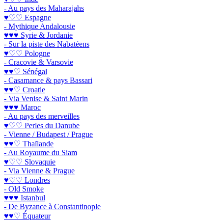
- Au pays des Maharajahs
♥♡♡ Espagne
- Mythique Andalousie
♥♥♥ Syrie & Jordanie
- Sur la piste des Nabatéens
♥♡♡ Pologne
- Cracovie & Varsovie
♥♥♡ Sénégal
- Casamance & pays Bassari
♥♥♡ Croatie
- Via Venise & Saint Marin
♥♥♥ Maroc
- Au pays des merveilles
♥♡♡ Perles du Danube
- Vienne / Budapest / Prague
♥♥♡ Thaïlande
- Au Royaume du Siam
♥♡♡ Slovaquie
- Via Vienne & Prague
♥♡♡ Londres
- Old Smoke
♥♥♥ Istanbul
- De Byzance à Constantinople
♥♥♡ Équateur