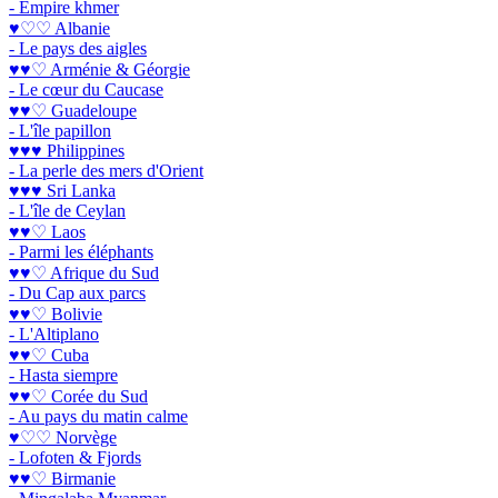
- Empire khmer
♥♡♡ Albanie
- Le pays des aigles
♥♥♡ Arménie & Géorgie
- Le cœur du Caucase
♥♥♡ Guadeloupe
- L'île papillon
♥♥♥ Philippines
- La perle des mers d'Orient
♥♥♥ Sri Lanka
- L'île de Ceylan
♥♥♡ Laos
- Parmi les éléphants
♥♥♡ Afrique du Sud
- Du Cap aux parcs
♥♥♡ Bolivie
- L'Altiplano
♥♥♡ Cuba
- Hasta siempre
♥♥♡ Corée du Sud
- Au pays du matin calme
♥♡♡ Norvège
- Lofoten & Fjords
♥♥♡ Birmanie